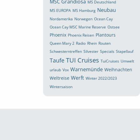
MSC Grandiosa
MS Deutschland
Neubau
MS EUROPA
MS Hamburg
Nordamerika
Norwegen
Ocean Cay
Ocean Cay MSC Marine Reserve
Ostsee
Phoenix
Plantours
Phoenix Reisen
Queen Mary 2
Radio
Rhein
Routen
Schwesterntreffen
Silvester
Specials
Stapellauf
TUI Cruises
Taufe
TuiCruises
Umwelt
Warnemünde
Weihnachten
urlaub
Vox
Werft
Weltreise
Winter 2022/2023
Wintersaison