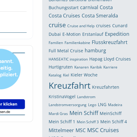
carnival
Costa
Buchungsstart
Costa Cruises
Costa Smeralda
cruise
cruises
Cunard
Cruise and Help
Expedition
Dubai
E-Motion
Erstanlauf
Flusskreuzfahrt
Familien
Familienkabine
hamburg
Full Metal Cruise
Hapag Lloyd Cruises
HANSEATIC inspiration
Hurtigruten
Kanaren
Karibik
Karriere
Kieler Woche
Katalog
Kiel
Kreuzfahrt
Kreuzfahrten
KristinaVogel
Landstrom
LNG
Landstromversorgung
Lego
Madeira
Mein Schiff
MeinSchiff
Mardi Gras
Mein Schiff 1
Mein Schiff 4
Mein Schiff 3
MSC Cruises
Mittelmeer
MSC