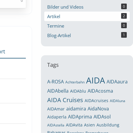
0
Bilder und Videos
0
Artikel
2
Termine
0
Blog-Artikel
1
rt
Tags
AIDA
A-ROSA
AIDAaura
Achterbahn
AIDAbella
AIDAcosma
AIDAblu
AIDA Cruises
AIDAcruises
AIDAluna
aidamira
AidaNova
AIDAmar
AIDAprima
AIDAsol
Aidaperla
AIDAvita
Asien
Ausbildung
AIDAstella
Bahamas
Barcelona
Bremerhaven