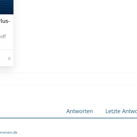
lus-
iff
0
Antworten
Letzte Antwo
ereisen.de