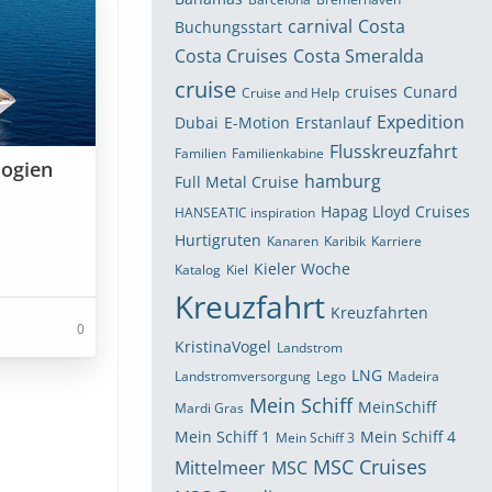
carnival
Costa
Buchungsstart
Costa Cruises
Costa Smeralda
cruise
cruises
Cunard
Cruise and Help
Expedition
Dubai
E-Motion
Erstanlauf
Flusskreuzfahrt
Familien
Familienkabine
logien
hamburg
Full Metal Cruise
Hapag Lloyd Cruises
HANSEATIC inspiration
Hurtigruten
Kanaren
Karibik
Karriere
Kieler Woche
Katalog
Kiel
Kreuzfahrt
Kreuzfahrten
0
KristinaVogel
Landstrom
LNG
Landstromversorgung
Lego
Madeira
Mein Schiff
MeinSchiff
Mardi Gras
Mein Schiff 1
Mein Schiff 4
Mein Schiff 3
MSC Cruises
Mittelmeer
MSC