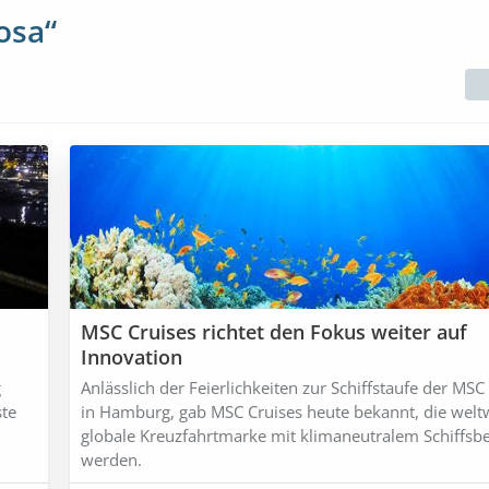
osa“
MSC Cruises richtet den Fokus weiter auf
Innovation
g
Anlässlich der Feierlichkeiten zur Schiffstaufe der MS
ste
in Hamburg, gab MSC Cruises heute bekannt, die weltw
globale Kreuzfahrtmarke mit klimaneutralem Schiffsbe
werden.