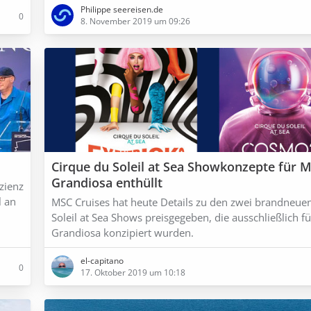
Philippe seereisen.de
0
8. November 2019 um 09:26
Cirque du Soleil at Sea Showkonzepte für 
Grandiosa enthüllt
zienz
l an
MSC Cruises hat heute Details zu den zwei brandneue
Soleil at Sea Shows preisgegeben, die ausschließlich f
Grandiosa konzipiert wurden.
el-capitano
0
17. Oktober 2019 um 10:18