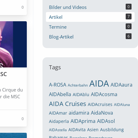
Bilder und Videos
0
0
Artikel
7
Termine
0
Blog-Artikel
6
Tags
MSC
AIDA
A-ROSA
AIDAaura
Achterbahn
n Cirque du
AIDAbella
AIDAcosma
AIDAblu
ür die MSC
AIDA Cruises
AIDAcruises
AIDAluna
aidamira
AidaNova
AIDAmar
0
AIDAprima
AIDAsol
Aidaperla
AIDAvita
Asien
Ausbildung
AIDAstella
Bahamas
Barcelona
Bremerhaven