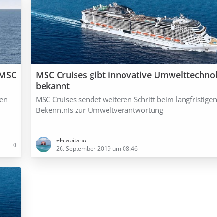
 MSC
MSC Cruises gibt innovative Umwelttechno
bekannt
gen
MSC Cruises sendet weiteren Schritt beim langfristigen
Bekenntnis zur Umweltverantwortung
el-capitano
0
26. September 2019 um 08:46