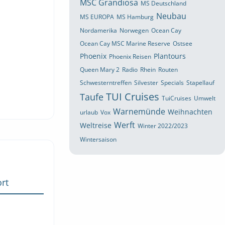
MSC Grandiosa
MS Deutschland
Neubau
MS EUROPA
MS Hamburg
Nordamerika
Norwegen
Ocean Cay
Ocean Cay MSC Marine Reserve
Ostsee
Phoenix
Plantours
Phoenix Reisen
Queen Mary 2
Radio
Rhein
Routen
Schwesterntreffen
Silvester
Specials
Stapellauf
TUI Cruises
Taufe
TuiCruises
Umwelt
Warnemünde
Weihnachten
urlaub
Vox
Werft
Weltreise
Winter 2022/2023
Wintersaison
rt