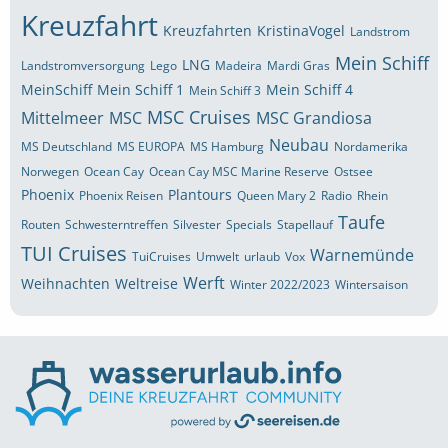
Kreuzfahrt
Kreuzfahrten
KristinaVogel
Landstrom
Mein Schiff
LNG
Landstromversorgung
Lego
Madeira
Mardi Gras
MeinSchiff
Mein Schiff 1
Mein Schiff 4
Mein Schiff 3
MSC Cruises
Mittelmeer
MSC
MSC Grandiosa
Neubau
MS Deutschland
MS EUROPA
MS Hamburg
Nordamerika
Norwegen
Ocean Cay
Ocean Cay MSC Marine Reserve
Ostsee
Phoenix
Plantours
Phoenix Reisen
Queen Mary 2
Radio
Rhein
Taufe
Routen
Schwesterntreffen
Silvester
Specials
Stapellauf
TUI Cruises
Warnemünde
TuiCruises
Umwelt
urlaub
Vox
Werft
Weihnachten
Weltreise
Winter 2022/2023
Wintersaison