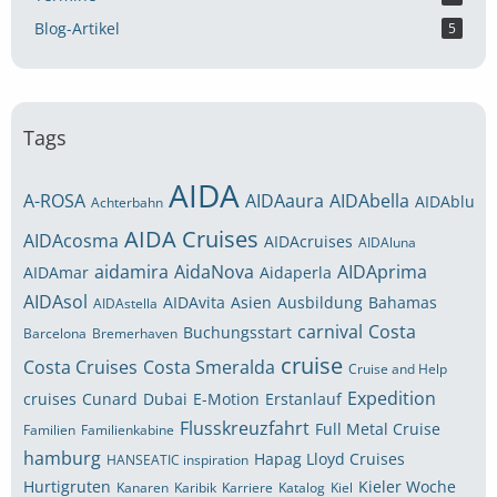
Blog-Artikel
5
Tags
AIDA
A-ROSA
AIDAaura
AIDAbella
AIDAblu
Achterbahn
AIDA Cruises
AIDAcosma
AIDAcruises
AIDAluna
aidamira
AidaNova
AIDAprima
AIDAmar
Aidaperla
AIDAsol
AIDAvita
Asien
Ausbildung
Bahamas
AIDAstella
carnival
Costa
Buchungsstart
Barcelona
Bremerhaven
cruise
Costa Cruises
Costa Smeralda
Cruise and Help
Expedition
cruises
Cunard
Dubai
E-Motion
Erstanlauf
Flusskreuzfahrt
Full Metal Cruise
Familien
Familienkabine
hamburg
Hapag Lloyd Cruises
HANSEATIC inspiration
Hurtigruten
Kieler Woche
Kanaren
Karibik
Karriere
Katalog
Kiel