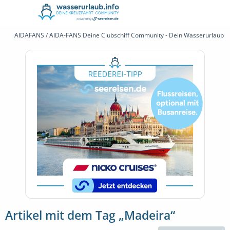
AIDAFANS / AIDA-FANS Deine Clubschiff Community - Dein Wasserurlaub 
Artikel mit dem Tag „Madeira“