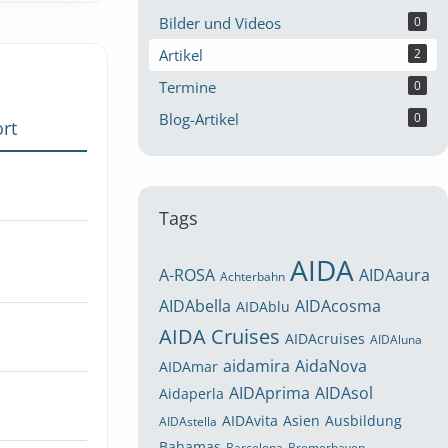
Bilder und Videos
0
Artikel
2
Termine
0
Blog-Artikel
0
rt
Tags
AIDA
A-ROSA
AIDAaura
Achterbahn
AIDAbella
AIDAcosma
AIDAblu
AIDA Cruises
AIDAcruises
AIDAluna
aidamira
AidaNova
AIDAmar
AIDAprima
AIDAsol
Aidaperla
AIDAvita
Asien
Ausbildung
AIDAstella
Bahamas
Barcelona
Bremerhaven