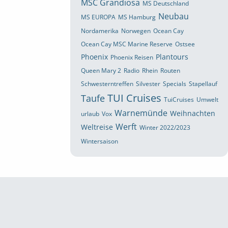
MSC Grandiosa
MS Deutschland
Neubau
MS EUROPA
MS Hamburg
Nordamerika
Norwegen
Ocean Cay
Ocean Cay MSC Marine Reserve
Ostsee
Phoenix
Plantours
Phoenix Reisen
Queen Mary 2
Radio
Rhein
Routen
Schwesterntreffen
Silvester
Specials
Stapellauf
TUI Cruises
Taufe
TuiCruises
Umwelt
Warnemünde
Weihnachten
urlaub
Vox
Werft
Weltreise
Winter 2022/2023
Wintersaison