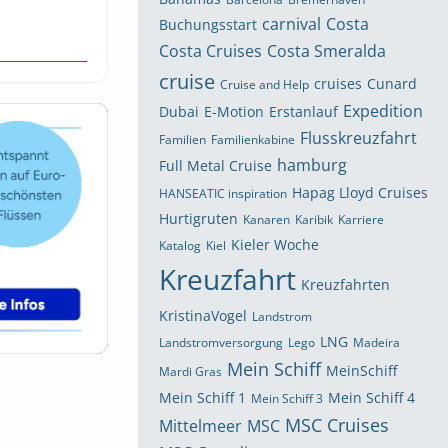
carnival
Costa
Buchungsstart
Costa Cruises
Costa Smeralda
cruise
cruises
Cunard
Cruise and Help
Expedition
Dubai
E-Motion
Erstanlauf
Flusskreuzfahrt
Familien
Familienkabine
hamburg
Full Metal Cruise
Hapag Lloyd Cruises
HANSEATIC inspiration
Hurtigruten
Kanaren
Karibik
Karriere
Kieler Woche
Katalog
Kiel
Kreuzfahrt
Kreuzfahrten
KristinaVogel
Landstrom
LNG
Landstromversorgung
Lego
Madeira
Mein Schiff
MeinSchiff
Mardi Gras
Mein Schiff 1
Mein Schiff 4
Mein Schiff 3
MSC Cruises
Mittelmeer
MSC