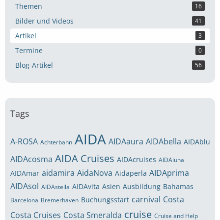
Themen
16
Bilder und Videos
41
Artikel
3
Termine
0
Blog-Artikel
56
Tags
AIDA
A-ROSA
AIDAaura
AIDAbella
AIDAblu
Achterbahn
AIDA Cruises
AIDAcosma
AIDAcruises
AIDAluna
aidamira
AidaNova
AIDAprima
AIDAmar
Aidaperla
AIDAsol
AIDAvita
Asien
Ausbildung
Bahamas
AIDAstella
carnival
Costa
Buchungsstart
Barcelona
Bremerhaven
cruise
Costa Cruises
Costa Smeralda
Cruise and Help