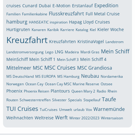
Expedition
cruises
Cunard
Dubai
E-Motion
Erstanlauf
Flusskreuzfahrt
Full Metal Cruise
Familien
Familienkabine
hamburg
Hapag Lloyd Cruises
HANSEATIC inspiration
Hurtigruten
Kieler Woche
Kanaren
Karibik
Karriere
Katalog
Kiel
Kreuzfahrt
Kreuzfahrten
KristinaVogel
Landstrom
Mein Schiff
LNG
Landstromversorgung
Lego
Madeira
Mardi Gras
MeinSchiff
Mein Schiff 1
Mein Schiff 4
Mein Schiff 3
MSC Cruises
Mittelmeer
MSC
MSC Grandiosa
Neubau
MS Deutschland
MS EUROPA
MS Hamburg
Nordamerika
Norwegen
Ocean Cay
Ocean Cay MSC Marine Reserve
Ostsee
Phoenix
Plantours
Phoenix Reisen
Queen Mary 2
Radio
Rhein
Taufe
Routen
Schwesterntreffen
Silvester
Specials
Stapellauf
TUI Cruises
Warnemünde
TuiCruises
Umwelt
urlaub
Vox
Werft
Weihnachten
Weltreise
Winter 2022/2023
Wintersaison