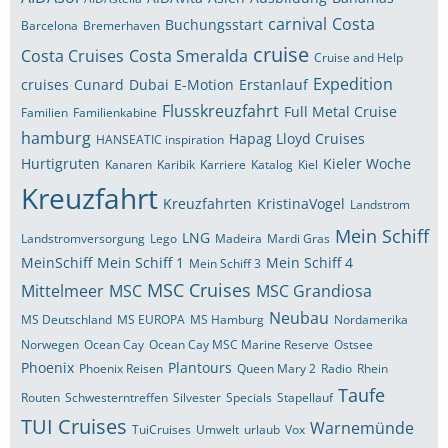
carnival
Costa
Buchungsstart
Barcelona
Bremerhaven
cruise
Costa Cruises
Costa Smeralda
Cruise and Help
Expedition
cruises
Cunard
Dubai
E-Motion
Erstanlauf
Flusskreuzfahrt
Full Metal Cruise
Familien
Familienkabine
hamburg
Hapag Lloyd Cruises
HANSEATIC inspiration
Hurtigruten
Kieler Woche
Kanaren
Karibik
Karriere
Katalog
Kiel
Kreuzfahrt
Kreuzfahrten
KristinaVogel
Landstrom
Mein Schiff
LNG
Landstromversorgung
Lego
Madeira
Mardi Gras
MeinSchiff
Mein Schiff 1
Mein Schiff 4
Mein Schiff 3
MSC Cruises
Mittelmeer
MSC
MSC Grandiosa
Neubau
MS Deutschland
MS EUROPA
MS Hamburg
Nordamerika
Norwegen
Ocean Cay
Ocean Cay MSC Marine Reserve
Ostsee
Phoenix
Plantours
Phoenix Reisen
Queen Mary 2
Radio
Rhein
Taufe
Routen
Schwesterntreffen
Silvester
Specials
Stapellauf
TUI Cruises
Warnemünde
TuiCruises
Umwelt
urlaub
Vox