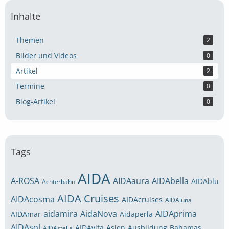
Inhalte
Themen
2
Bilder und Videos
0
Artikel
2
Termine
0
Blog-Artikel
0
Tags
AIDA
A-ROSA
AIDAaura
AIDAbella
AIDAblu
Achterbahn
AIDA Cruises
AIDAcosma
AIDAcruises
AIDAluna
aidamira
AidaNova
AIDAprima
AIDAmar
Aidaperla
AIDAsol
AIDAvita
Asien
Ausbildung
Bahamas
AIDAstella