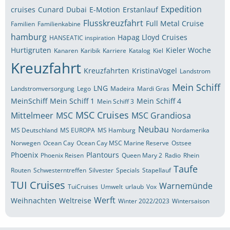
Expedition
cruises
Cunard
Dubai
E-Motion
Erstanlauf
Flusskreuzfahrt
Full Metal Cruise
Familien
Familienkabine
hamburg
Hapag Lloyd Cruises
HANSEATIC inspiration
Hurtigruten
Kieler Woche
Kanaren
Karibik
Karriere
Katalog
Kiel
Kreuzfahrt
Kreuzfahrten
KristinaVogel
Landstrom
Mein Schiff
LNG
Landstromversorgung
Lego
Madeira
Mardi Gras
MeinSchiff
Mein Schiff 1
Mein Schiff 4
Mein Schiff 3
MSC Cruises
Mittelmeer
MSC
MSC Grandiosa
Neubau
MS Deutschland
MS EUROPA
MS Hamburg
Nordamerika
Norwegen
Ocean Cay
Ocean Cay MSC Marine Reserve
Ostsee
Phoenix
Plantours
Phoenix Reisen
Queen Mary 2
Radio
Rhein
Taufe
Routen
Schwesterntreffen
Silvester
Specials
Stapellauf
TUI Cruises
Warnemünde
TuiCruises
Umwelt
urlaub
Vox
Werft
Weihnachten
Weltreise
Winter 2022/2023
Wintersaison