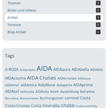
Themen
2
Bilder und Videos
0
Artikel
3
Termine
0
Blog-Artikel
1
Tags
AIDA
A-ROSA
AIDAaura
AIDAbella
AIDAblu
Achterbahn
AIDA Cruises
AIDAcosma
AIDAcruises
AIDAluna
aidamira
AidaNova
AIDAprima
AIDAmar
Aidaperla
AIDAsol
AIDAvita
Asien
Ausbildung
Bahamas
AIDAstella
carnival
Costa
Buchungsstart
Barcelona
Bremerhaven
cruise
Costa Cruises
Costa Smeralda
Cruise and Help