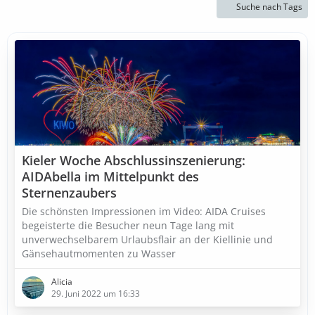
Suche nach Tags
Kieler Woche Abschlussinszenierung:
AIDAbella im Mittelpunkt des
Sternenzaubers
Die schönsten Impressionen im Video: AIDA Cruises
begeisterte die Besucher neun Tage lang mit
unverwechselbarem Urlaubsflair an der Kiellinie und
Gänsehautmomenten zu Wasser
Alicia
29. Juni 2022 um 16:33