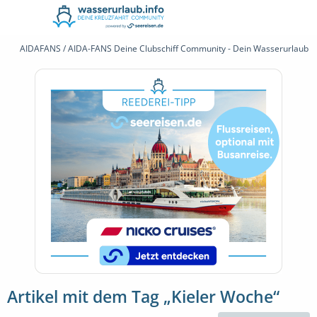
AIDAFANS / AIDA-FANS Deine Clubschiff Community - Dein Wasserurlaub 
Artikel mit dem Tag „Kieler Woche“