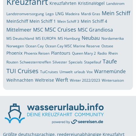
Kreuzfahrt
Kreuzfahrten
KristinaVogel
Landstrom
Mein Schiff
LNG
Landstromversorgung
Lego
Madeira
Mardi Gras
MeinSchiff
Mein Schiff 1
Mein Schiff 4
Mein Schiff 3
MSC Cruises
Mittelmeer
MSC
MSC Grandiosa
Neubau
MS Deutschland
MS EUROPA
MS Hamburg
Nordamerika
Norwegen
Ocean Cay
Ocean Cay MSC Marine Reserve
Ostsee
Phoenix
Plantours
Phoenix Reisen
Queen Mary 2
Radio
Rhein
Taufe
Routen
Schwesterntreffen
Silvester
Specials
Stapellauf
TUI Cruises
Warnemünde
TuiCruises
Umwelt
urlaub
Vox
Werft
Weihnachten
Weltreise
Winter 2022/2023
Wintersaison
Größte deutschsprachige, reedereiunabhängige Kreuzfahrt