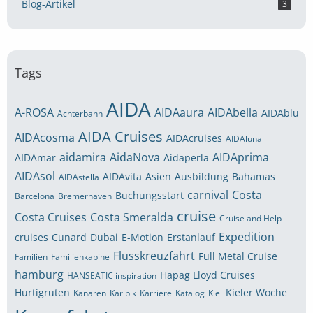
Blog-Artikel
3
Tags
AIDA
A-ROSA
AIDAaura
AIDAbella
AIDAblu
Achterbahn
AIDA Cruises
AIDAcosma
AIDAcruises
AIDAluna
aidamira
AidaNova
AIDAprima
AIDAmar
Aidaperla
AIDAsol
AIDAvita
Asien
Ausbildung
Bahamas
AIDAstella
carnival
Costa
Buchungsstart
Barcelona
Bremerhaven
cruise
Costa Cruises
Costa Smeralda
Cruise and Help
Expedition
cruises
Cunard
Dubai
E-Motion
Erstanlauf
Flusskreuzfahrt
Full Metal Cruise
Familien
Familienkabine
hamburg
Hapag Lloyd Cruises
HANSEATIC inspiration
Hurtigruten
Kieler Woche
Kanaren
Karibik
Karriere
Katalog
Kiel