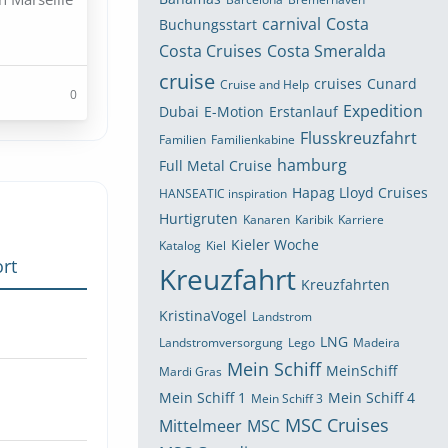
carnival
Costa
Buchungsstart
Costa Cruises
Costa Smeralda
cruise
cruises
Cunard
Cruise and Help
0
Expedition
Dubai
E-Motion
Erstanlauf
Flusskreuzfahrt
Familien
Familienkabine
hamburg
Full Metal Cruise
Hapag Lloyd Cruises
HANSEATIC inspiration
Hurtigruten
Kanaren
Karibik
Karriere
Kieler Woche
Katalog
Kiel
rt
Kreuzfahrt
Kreuzfahrten
KristinaVogel
Landstrom
LNG
Landstromversorgung
Lego
Madeira
Mein Schiff
MeinSchiff
Mardi Gras
Mein Schiff 1
Mein Schiff 4
Mein Schiff 3
MSC Cruises
Mittelmeer
MSC