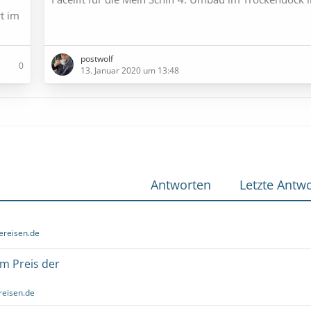
t im
postwolf
0
13. Januar 2020 um 13:48
Antworten
Letzte Antwo
ereisen.de
um Preis der
reisen.de