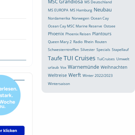
MSC Grandiosa
MS Deutschland
Neubau
MS EUROPA
MS Hamburg
Nordamerika
Norwegen
Ocean Cay
Ocean Cay MSC Marine Reserve
Ostsee
Phoenix
Plantours
Phoenix Reisen
Queen Mary 2
Radio
Rhein
Routen
Schwesterntreffen
Silvester
Specials
Stapellauf
TUI Cruises
Taufe
TuiCruises
Umwelt
Warnemünde
Weihnachten
urlaub
Vox
Werft
Weltreise
Winter 2022/2023
Wintersaison