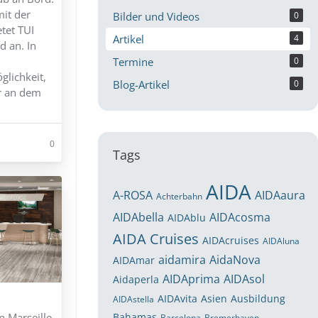
mit der
Bilder und Videos
0
etet TUI
Artikel
4
d an. In
Termine
0
glichkeit,
Blog-Artikel
0
hr an dem
0
Tags
AIDA
A-ROSA
AIDAaura
Achterbahn
AIDAbella
AIDAcosma
AIDAblu
AIDA Cruises
AIDAcruises
AIDAluna
aidamira
AidaNova
AIDAmar
AIDAprima
AIDAsol
Aidaperla
AIDAvita
Asien
Ausbildung
AIDAstella
n Marseille
Bahamas
Barcelona
Bremerhaven