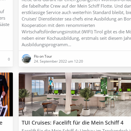
die fabelhafte Crew auf der Mein Schiff Flotte. Und da
uf
erstklassige Service auch weiterhin Standard bleibt, bi
ers
Cruises‘ Dienstleister sea chefs eine Ausbildung an Bor
Gäste
Kooperation mit dem renommierten
Wirtschaftsförderungsinstitut (WIFI) Tirol gibt es die Mö
neben einer Kochausbildung, erstmals seit diesem Ja
Ausbildungsprogramm…
Flo on Tour
0
24. September 2022 um 12:20
e
TUI Cruises: Facelift für die Mein Schiff 4
Facelift für die Mein Schiff 4: Umbau im Trockendock i