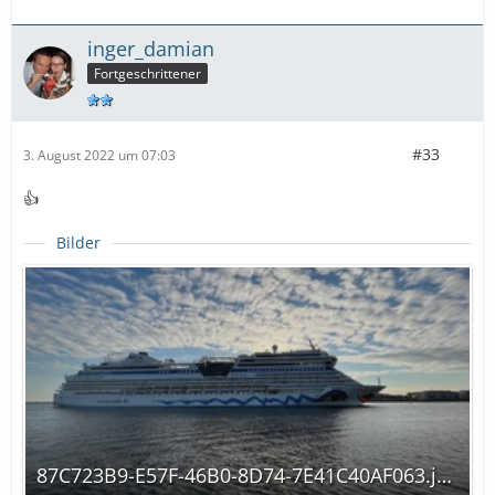
inger_damian
Fortgeschrittener
#33
3. August 2022 um 07:03
👍
Bilder
87C723B9-E57F-46B0-8D74-7E41C40AF063.jpg