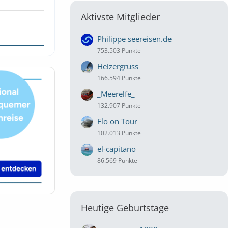
Aktivste Mitglieder
Philippe seereisen.de
753.503 Punkte
Heizergruss
166.594 Punkte
_Meerelfe_
132.907 Punkte
Flo on Tour
102.013 Punkte
el-capitano
86.569 Punkte
Heutige Geburtstage