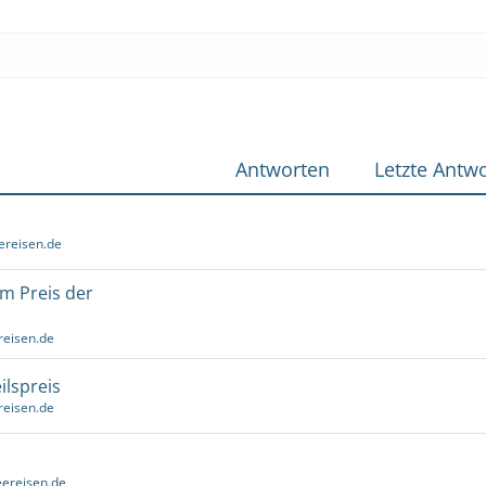
Antworten
Letzte Antwo
ereisen.de
um Preis der
reisen.de
ilspreis
reisen.de
ereisen.de