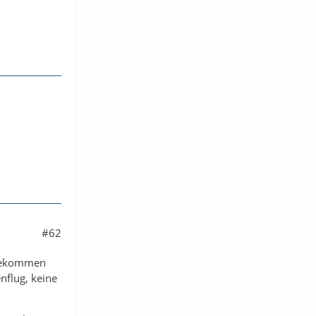
#62
Y bekommen
enflug, keine