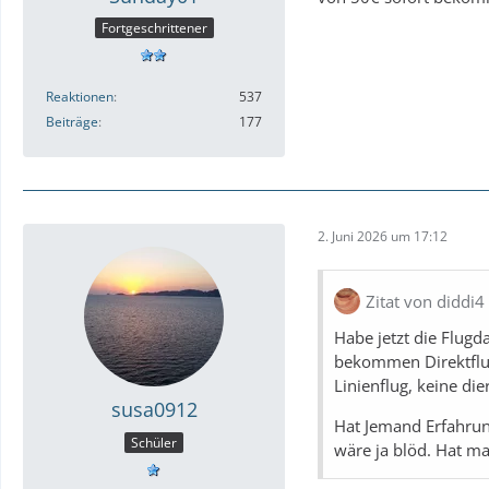
Fortgeschrittener
Reaktionen
537
Beiträge
177
2. Juni 2026 um 17:12
Zitat von diddi4
Habe jetzt die Flugd
bekommen Direktflug 
Linienflug, keine die
susa0912
Hat Jemand Erfahrun
Schüler
wäre ja blöd. Hat m