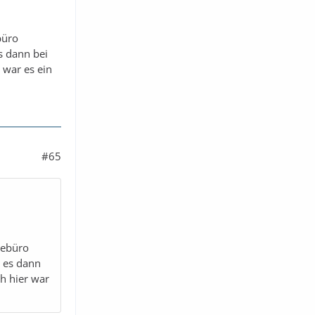
büro
s dann bei
 war es ein
#65
sebüro
n es dann
h hier war