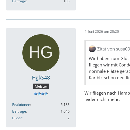
Beiträge
103
4. Juni 2026 um 20:20
Zitat von susa0
Wir haben zum Glück
fliegen wir mit Cond
normale Plätze gerad
HgkS48
Karibik schon deutli
Meister
Wir fliegen nach Hambu
leider nicht mehr.
Reaktionen
5.183
Beiträge
1.646
Bilder
2