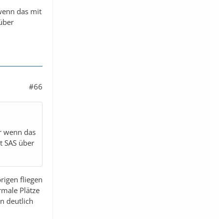
 wenn das mit
 über
#66
er wenn das
it SAS über
rigen fliegen
rmale Plätze
n deutlich