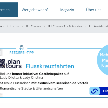
ereien
Wer geht wann?
Magazin
Über uns
erk
Forum
TUI Cruises
TUI Cruises An- & Abreise
TUI An-&Abre