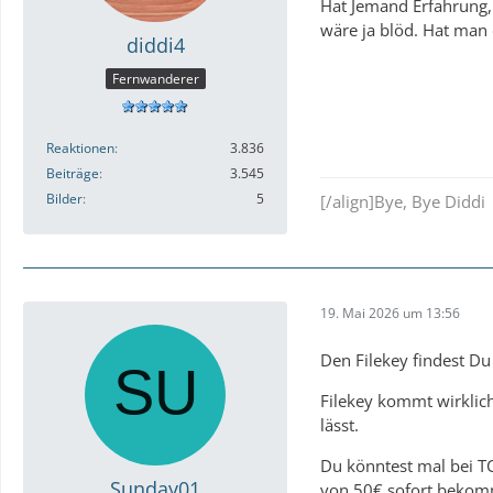
Hat Jemand Erfahrung,
wäre ja blöd. Hat man
diddi4
Fernwanderer
Reaktionen
3.836
Beiträge
3.545
Bilder
5
[/align]Bye, Bye Diddi
19. Mai 2026 um 13:56
Den Filekey findest Du
Filekey kommt wirklich
lässt.
Du könntest mal bei TC
Sunday01
von 50€ sofort beko