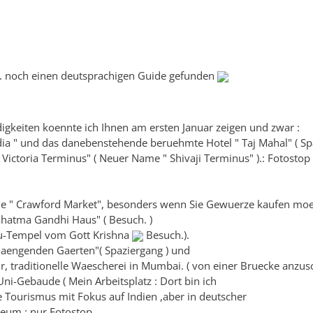
1. noch einen deutsprachigen Guide gefunden
gkeiten koennte ich Ihnen am ersten Januar zeigen und zwar :
ia " und das danebenstehende beruehmte Hotel " Taj Mahal" ( Spa
Victoria Terminus" ( Neuer Name " Shivaji Terminus" ).: Fotosto
lle " Crawford Market", besonders wenn Sie Gewuerze kaufen mo
hatma Gandhi Haus" ( Besuch. )
u-Tempel vom Gott Krishna
Besuch.).
Haengenden Gaerten"( Spaziergang ) und
ir, traditionelle Waescherei in Mumbai. ( von einer Bruecke anzus
ni-Gebaude ( Mein Arbeitsplatz : Dort bin ich
 Tourismus mit Fokus auf Indien ,aber in deutscher
eum : nur Fotostop.