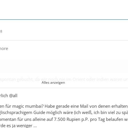
08
more
spontan gebucht, da wir noch nie im Orient oder Indien waren u
Alles anzeigen
lich @all
s über Mumbai magic gebucht, dass man sich dort evtl anschlie
ber den Anbieter gelesen!
en für magic mumbai? Habe gerade eine Mail von denen erhalten
lischsprachigem Guide möglich wäre (ich weiß, ich bin viel zu sp
nd etwas gebucht?
mentan für uns alleine auf 7.500 Rupien p.P. pro Tag belaufen w
 von Hamburg an und haben auch über das Anreisepaket von AID
e es ja weniger ...