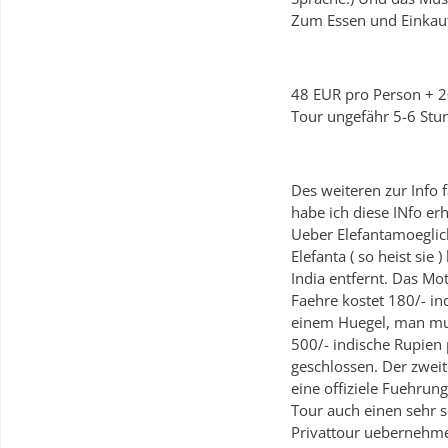
Zum Essen und Einkaufe
48 EUR pro Person + 20
Tour ungefähr 5-6 Stu
Des weiteren zur Info 
habe ich diese INfo erh
Ueber Elefantamoeglich
Elefanta ( so heist sie
India entfernt. Das Mo
Faehre kostet 180/- ind
einem Huegel, man muss
500/- indische Rupien
geschlossen. Der zwei
eine offiziele Fuehrun
Tour auch einen sehr 
Privattour uebernehme 