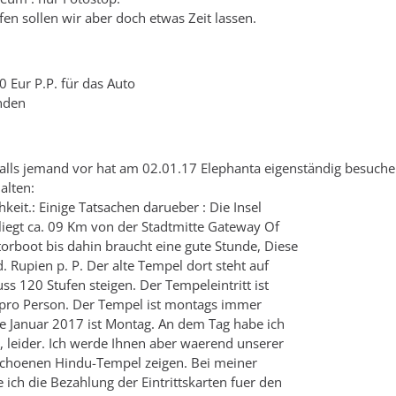
n sollen wir aber doch etwas Zeit lassen.
 Eur P.P. für das Auto
nden
falls jemand vor hat am 02.01.17 Elephanta eigenständig besuche
alten:
keit.: Einige Tatsachen darueber : Die Insel
 ) liegt ca. 09 Km von der Stadtmitte Gateway Of
torboot bis dahin braucht eine gute Stunde, Diese
. Rupien p. P. Der alte Tempel dort steht auf
 120 Stufen steigen. Der Tempeleintritt ist
 pro Person. Der Tempel ist montags immer
te Januar 2017 ist Montag. An dem Tag habe ich
g, leider. Ich werde Ihnen aber waerend unserer
schoenen Hindu-Tempel zeigen. Bei meiner
ich die Bezahlung der Eintrittskarten fuer den