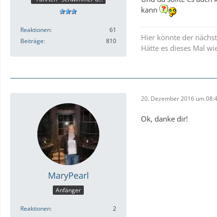
kann
Reaktionen
61
Hier könnte der nächste
Beiträge
810
Hätte es dieses Mal wi
20. Dezember 2016 um 08:
Ok, danke dir!
MaryPearl
Anfänger
Reaktionen
2