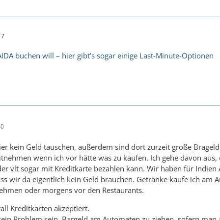
17
IDA buchen will – hier gibt’s sogar einige Last-Minute-Optionen
40
ier kein Geld tauschen, außerdem sind dort zurzeit große Bragel
itnehmen wenn ich vor hätte was zu kaufen. Ich gehe davon aus,
der vlt sogar mit Kreditkarte bezahlen kann. Wir haben für Indien
ss wir da eigentlich kein Geld brauchen. Getränke kaufe ich am
nehmen oder morgens vor den Restaurants.
ll Kreditkarten akzeptiert.
kein Problem sein, Bargeld am Automaten zu ziehen, sofern man a