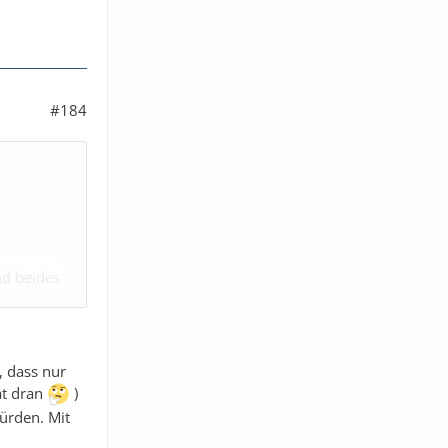
#184
nd beides
ßen kann?
, dass nur
ät dran
)
ürden. Mit
A einen