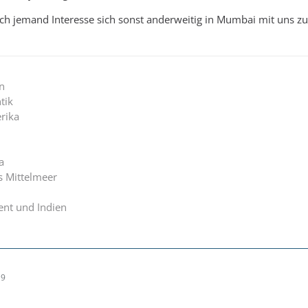
eines Charters bekommen!
noch jemand Interesse sich sonst anderweitig in Mumbai mit uns
n
tik
rika
a
s Mittelmeer
nt und Indien
19