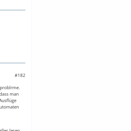
#182
dproblrme.
 dass man
 Ausflüge
 Automaten
lles lesen