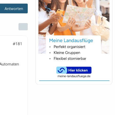
Antworten
#181
m Automaten