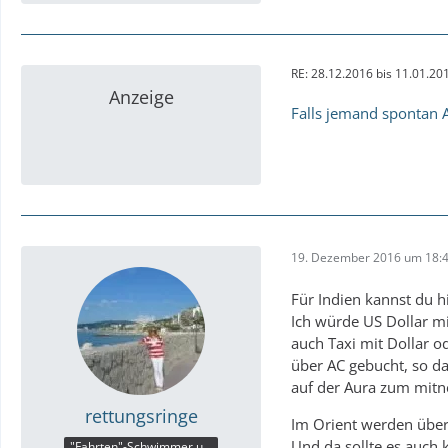
RE: 28.12.2016 bis 11.01.20
Anzeige
Falls jemand spontan A
19. Dezember 2016 um 18:
Für Indien kannst du h
Ich würde US Dollar m
auch Taxi mit Dollar o
über AC gebucht, so da
auf der Aura zum mit
rettungsringe
Im Orient werden übera
Und da sollte es auch 
"Fahrten"-Schwimmer und "Meergucker"