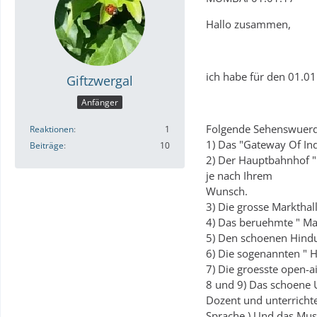
Hallo zusammen,
ich habe für den 01.0
Giftzwergal
Anfänger
Folgende Sehenswuerdi
Reaktionen
1
1) Das "Gateway Of Ind
Beiträge
10
2) Der Hauptbahnhof " 
je nach Ihrem
Wunsch.
3) Die grosse Marktha
4) Das beruehmte " Ma
5) Den schoenen Hind
6) Die sogenannten " 
7) Die groesste open-a
8 und 9) Das schoene U
Dozent und unterrichte
Sprache.) Und das Mus