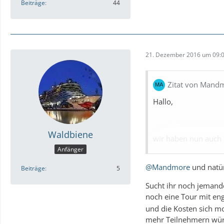
Beiträge
44
21. Dezember 2016 um 09:
Zitat von Mand
Hallo,
Waldbiene
wir haben nun auch 
mal sehen wollten!
Anfänger
@Mandmore
und natür
Hat jemand schon wa
Beiträge
5
Habe nur positives ü
Sucht ihr noch jemand
noch eine Tour mit eng
Hat sonst noch jema
und die Kosten sich mo
Wir reisen übrigens
mehr Teilnehmern würd