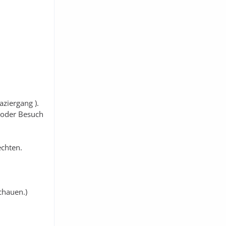
ziergang ).
p oder Besuch
echten.
chauen.)