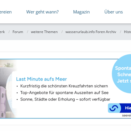
ereien
Wer geht wann?
Magazin
Über uns
erk
Forum
weitere Themen
wasserurlaub.info Foren Archiv
Hist