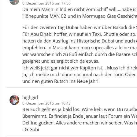
6. Dezember 2016 um 17:56
Da mein Mann in Indien nicht vom Schiff will....ha
Höhepunkte MAN 02 und in Mormugao Gias Geschichte u
Für den zweiten Tag Dubai haben wir über Bakadi die
Für Abu Dhabi hoffen wir auf ein Taxi, Shuttle oder so
hatten da den Ausflug ins Historische Dubai und auch
empfehlen. In Muscat kann man super alles alleine m
wir wahrscheinlich zu Fuß einfach durch die Basare sc
geeignet und es ergibt sich da etwas.
Ich weiß jetzt gar nicht wer Kapitön ist... Muss ich di
Ja, ich melde mich dann nochmal nach der Tour. Oder 
und nen guten Rutsch ins Neue Jahr!
highgirl
6. Dezember 2016 um 16:45
Bei Euch geht es ja bald los. Wäre lieb, wenn Du rau
übernimmt. Es findet ja Ende Januar laut Forum ein We
Delfine gucken. Alles andere machen wir selber. Was ha
LG Gabi