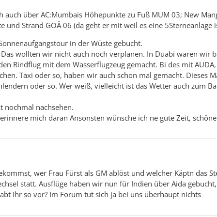
be ich auch über AC:Mumbais Höhepunkte zu Fuß MUM 03; New Man
nd Strand GOÄ 06 (da geht er mit weil es eine 5Sterneanlage is
 Sonnenaufgangstour in der Wüste gebucht.
. Das wollten wir nicht auch noch verplanen. In Duabi waren wir b
 den Rindflug mit dem Wasserflugzeug gemacht. Bi des mit AUDA,
achen. Taxi oder so, haben wir auch schon mal gemacht. Dieses 
hlendern oder so. Wer weiß, vielleicht ist das Wetter auch zum B
rekt nochmal nachsehen.
erinnere mich daran Ansonsten wünsche ich ne gute Zeit, schöne
sbekommst, wer Frau Fürst als GM ablöst und welcher Käptn das St
chsel statt. Ausflüge haben wir nun für Indien über Aida gebucht
bt Ihr so vor? Im Forum tut sich ja bei uns überhaupt nichts