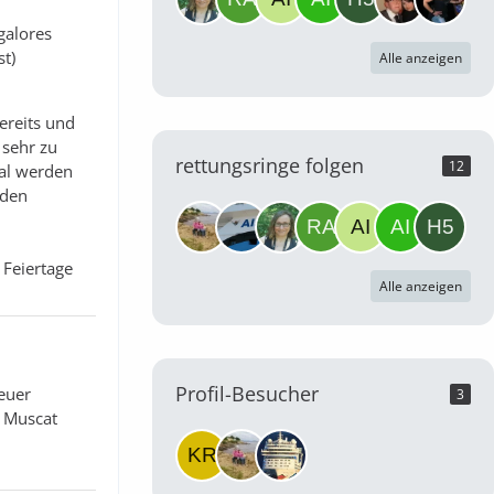
galores
t)
Alle anzeigen
ereits und
 sehr zu
rettungsringe folgen
12
Mal werden
aden
 Feiertage
Alle anzeigen
Profil-Besucher
euer
3
, Muscat