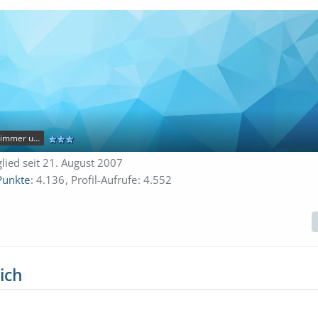
"Fahrten"-Schwimmer und "Meergucker"
glied seit 21. August 2007
Punkte
4.136
Profil-Aufrufe
4.552
ich