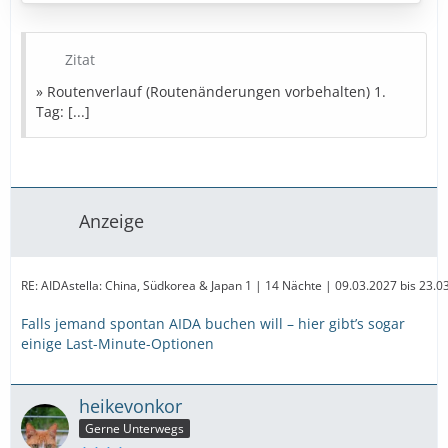
7. Tag: Busan (Südkorea)
8. Tag: Fukuoka (Japan)
9. Tag: Hiroshima (Japan)
Zitat
10. Tag: Kobe (Japan)
11. Tag: Kobe (Japan)
» Routenverlauf (Routenänderungen vorbehalten) 1.
12. Tag: Kobe (Japan)
Tag: [...]
13. Tag: Osaka (Japan)
14. Tag: Suruga-Bucht (Japan)
15. Tag: Tokyo (Japan)
16. Tag: Tokyo (Japan)
Anzeige
» Bestpreise in Sicht
Diese Kreuzfahrt buchen
RE: AIDAstella: China, Südkorea & Japan 1 | 14 Nächte | 09.03.2027 bis 23.0
» Bestpreise für
Falls jemand spontan AIDA buchen will – hier gibt’s sogar
einige Last-Minute-Optionen
…
heikevonkor
Gerne Unterwegs