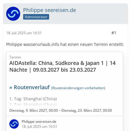
Philippe seereisen.de
Administrator
#1
18. Juli 2025 um 16:51
Philippe wasserurlaub.info hat einen neuen Termin erstellt:
Termin
AIDAstella: China, Südkorea & Japan 1 | 14
Nächte | 09.03.2027 bis 23.03.2027
» Routenverlauf
(Routenänderungen vorbehalten)
1. Tag: Shanghai (China)
2. Tag: Shanghai (China)
3. Tag: Seetag
Dienstag, 9. März 2027, 00:00 – Dienstag, 23. März 2027, 00:00
4. Tag: Incheon (Südkorea)
Philippe seereisen.de
5. Tag: Incheon (Südkorea)
18. Juli 2025 um 16:51
6. Tag: Insel Jeju (Südkorea)