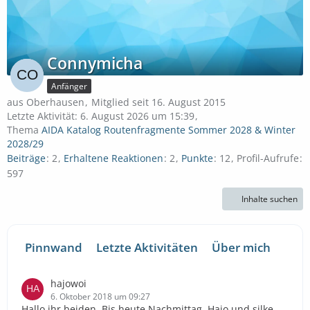
Connymicha
Anfänger
aus Oberhausen
Mitglied seit 16. August 2015
Letzte Aktivität:
6. August 2026 um 15:39
Thema
AIDA Katalog Routenfragmente Sommer 2028 & Winter
2028/29
Beiträge
2
Erhaltene Reaktionen
2
Punkte
12
Profil-Aufrufe
597
Inhalte suchen
Pinnwand
Letzte Aktivitäten
Über mich
hajowoi
6. Oktober 2018 um 09:27
Hallo ihr beiden. Bis heute Nachmittag. Hajo und silke