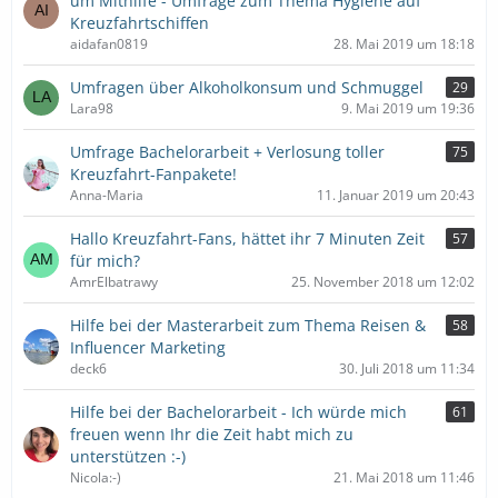
um Mithilfe - Umfrage zum Thema Hygiene auf
Kreuzfahrtschiffen
aidafan0819
28. Mai 2019 um 18:18
Umfragen über Alkoholkonsum und Schmuggel
29
Lara98
9. Mai 2019 um 19:36
Umfrage Bachelorarbeit + Verlosung toller
75
Kreuzfahrt-Fanpakete!
Anna-Maria
11. Januar 2019 um 20:43
Hallo Kreuzfahrt-Fans, hättet ihr 7 Minuten Zeit
57
für mich?
AmrElbatrawy
25. November 2018 um 12:02
Hilfe bei der Masterarbeit zum Thema Reisen &
58
Influencer Marketing
deck6
30. Juli 2018 um 11:34
Hilfe bei der Bachelorarbeit - Ich würde mich
61
freuen wenn Ihr die Zeit habt mich zu
unterstützen :-)
Nicola:-)
21. Mai 2018 um 11:46