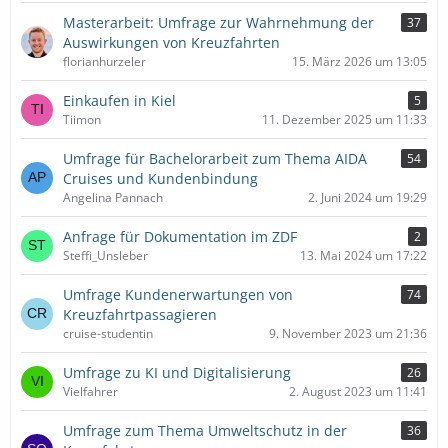
Masterarbeit: Umfrage zur Wahrnehmung der
37
Auswirkungen von Kreuzfahrten
florianhurzeler
15. März 2026 um 13:05
Einkaufen in Kiel
5
Tiimon
11. Dezember 2025 um 11:33
Umfrage für Bachelorarbeit zum Thema AIDA
54
Cruises und Kundenbindung
Angelina Pannach
2. Juni 2024 um 19:29
Anfrage für Dokumentation im ZDF
2
Steffi_Unsleber
13. Mai 2024 um 17:22
Umfrage Kundenerwartungen von
74
Kreuzfahrtpassagieren
cruise-studentin
9. November 2023 um 21:36
Umfrage zu KI und Digitalisierung
26
Vielfahrer
2. August 2023 um 11:41
Umfrage zum Thema Umweltschutz in der
36