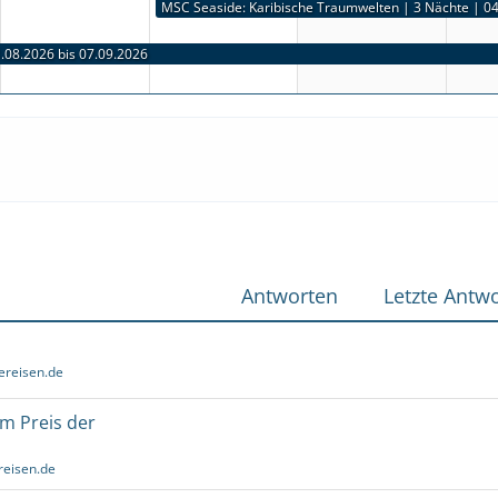
MSC Seaside: Karibische Traumwelten | 3 Nächte | 04.09.2026 bis 07.09.2026
.08.2026 bis 07.09.2026
MSC Seaside: Karibische Inselentdeckungen ab Miami | 7 Nächte | 31.08.2026 bis 07.09.2026
MSC Seaside: Karibische Inselentdeckungen ab Miami | 7 Nächte | 31.08.2026 bis 07.09.2026
MSC Seaside: Karibische Inselentdeckungen ab Miami | 7 Nächte | 31.08.2026 bis 07.09.2026
Antworten
Letzte Antwo
ereisen.de
um Preis der
reisen.de