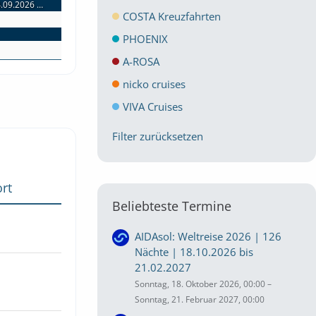
MSC Seaside: Karibische Traumwelten | 3 Nächte | 04.09.2026 bis 07.09.2026
MSC Seaside: Karibische Traumwelten | 3 Nächte | 04.09.2026 bis 07.09.2026
COSTA Kreuzfahrten
MSC Seaside: Karibische Inselentdeckungen ab Miami | 7 Nächte | 31.08.2026 bis 07.09.2026
PHOENIX
A-ROSA
nicko cruises
VIVA Cruises
Filter zurücksetzen
rt
Beliebteste Termine
AIDAsol: Weltreise 2026 | 126
Nächte | 18.10.2026 bis
21.02.2027
Sonntag, 18. Oktober 2026, 00:00 –
Sonntag, 21. Februar 2027, 00:00