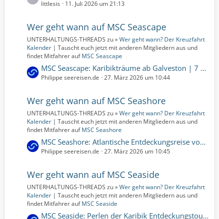
e
littlesis
11. Juli 2026 um 21:13
t
t
r
z
Wer geht wann auf MSC Seascape
ä
t
g
UNTERHALTUNGS-THREADS zu »
Wer geht wann? Der Kreuzfahrt
e
e
Kalender
| Tauscht euch jetzt mit anderen Mitgliedern aus und
B
findet Mitfahrer auf
MSC Seascape
e
L
MSC Seascape: Karibikträume ab Galveston | 7 Nächte | 02.04.2028 bis 09.04.2028 (Sonntag, 2. April 2028, 00:00 – Sonntag, 9. April 2028, 00:00)
i
e
Philippe seereisen.de
27. März 2026 um 10:44
t
t
r
z
Wer geht wann auf MSC Seashore
ä
t
g
UNTERHALTUNGS-THREADS zu »
Wer geht wann? Der Kreuzfahrt
e
e
Kalender
| Tauscht euch jetzt mit anderen Mitgliedern aus und
B
findet Mitfahrer auf
MSC Seashore
e
L
MSC Seashore: Atlantische Entdeckungsreise von West nach Ost | 16 Nächte | 25.03.2028 bis 10.04.2028 (Samstag, 25. März 2028, 00:00 – Montag, 10. April 2028, 00:00)
i
e
Philippe seereisen.de
27. März 2026 um 10:45
t
t
r
z
Wer geht wann auf MSC Seaside
ä
t
g
UNTERHALTUNGS-THREADS zu »
Wer geht wann? Der Kreuzfahrt
e
e
Kalender
| Tauscht euch jetzt mit anderen Mitgliedern aus und
B
findet Mitfahrer auf
MSC Seaside
e
L
MSC Seaside: Perlen der Karibik Entdeckungstour | 3 Nächte | 21.04.2028 bis 24.04.2028 (Freitag, 21. April 2028, 00:00 – Montag, 24. April 2028, 00:00)