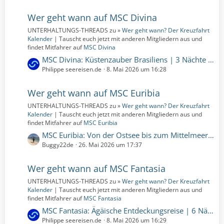
t
r
z
Wer geht wann auf MSC Divina
ä
t
g
UNTERHALTUNGS-THREADS zu »
Wer geht wann? Der Kreuzfahrt
e
e
Kalender
| Tauscht euch jetzt mit anderen Mitgliedern aus und
B
findet Mitfahrer auf
MSC Divina
e
L
MSC Divina: Küstenzauber Brasiliens | 3 Nächte | 08.03.2027 bis 11.03.2027 (Montag, 8. März 2027, 00:00 – Donnerstag, 11. März 2027, 00:00)
i
e
Philippe seereisen.de
8. Mai 2026 um 16:28
t
t
r
z
Wer geht wann auf MSC Euribia
ä
t
g
UNTERHALTUNGS-THREADS zu »
Wer geht wann? Der Kreuzfahrt
e
e
Kalender
| Tauscht euch jetzt mit anderen Mitgliedern aus und
B
findet Mitfahrer auf
MSC Euribia
e
L
MSC Euribia: Von der Ostsee bis zum Mittelmeer: Entdeckungsreise von Kiel nach Barcelona | 10 Nächte | 10.10.2026 bis 20.10.2026 (Samstag, 10. Oktober 2026, 00:00 – Dienstag, 20. Oktober 2026, 00:00)
i
e
Buggy22de
26. Mai 2026 um 17:37
t
t
r
z
Wer geht wann auf MSC Fantasia
ä
t
g
UNTERHALTUNGS-THREADS zu »
Wer geht wann? Der Kreuzfahrt
e
e
Kalender
| Tauscht euch jetzt mit anderen Mitgliedern aus und
B
findet Mitfahrer auf
MSC Fantasia
e
L
MSC Fantasia: Ägäische Entdeckungsreise | 6 Nächte | 20.06.2026 bis 26.06.2026 (Samstag, 20. Juni 2026, 00:00 – Freitag, 26. Juni 2026, 00:00)
i
e
Philippe seereisen.de
8. Mai 2026 um 16:29