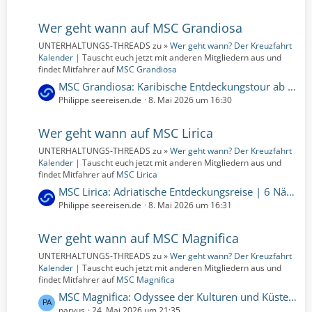
t
t
r
z
Wer geht wann auf MSC Grandiosa
ä
t
g
UNTERHALTUNGS-THREADS zu »
Wer geht wann? Der Kreuzfahrt
e
e
Kalender
| Tauscht euch jetzt mit anderen Mitgliedern aus und
B
findet Mitfahrer auf
MSC Grandiosa
e
L
MSC Grandiosa: Karibische Entdeckungstour ab Port Canaveral | 4 Nächte | 24.09.2028 bis 28.09.2028 (Sonntag, 24. September 2028, 00:00 – Donnerstag, 28. September 2028, 00:00)
i
e
Philippe seereisen.de
8. Mai 2026 um 16:30
t
t
r
z
Wer geht wann auf MSC Lirica
ä
t
g
UNTERHALTUNGS-THREADS zu »
Wer geht wann? Der Kreuzfahrt
e
e
Kalender
| Tauscht euch jetzt mit anderen Mitgliedern aus und
B
findet Mitfahrer auf
MSC Lirica
e
L
MSC Lirica: Adriatische Entdeckungsreise | 6 Nächte | 06.06.2026 bis 12.06.2026 (Samstag, 6. Juni 2026, 00:00 – Freitag, 12. Juni 2026, 00:00)
i
e
Philippe seereisen.de
8. Mai 2026 um 16:31
t
t
r
z
Wer geht wann auf MSC Magnifica
ä
t
g
UNTERHALTUNGS-THREADS zu »
Wer geht wann? Der Kreuzfahrt
e
e
Kalender
| Tauscht euch jetzt mit anderen Mitgliedern aus und
B
findet Mitfahrer auf
MSC Magnifica
e
L
MSC Magnifica: Odyssee der Kulturen und Küsten | 131 Nächte | 05.01.2026 bis 16.05.2026 (Montag, 5. Januar 2026, 00:00 – Samstag, 16. Mai 2026, 00:00)
i
e
parvus
24. Mai 2026 um 21:35