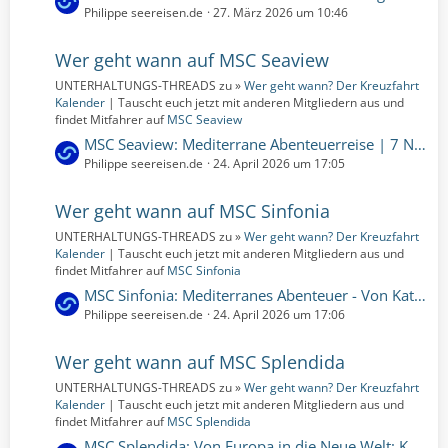
i
e
Philippe seereisen.de
27. März 2026 um 10:46
t
t
r
z
Wer geht wann auf MSC Seaview
ä
t
g
UNTERHALTUNGS-THREADS zu »
Wer geht wann? Der Kreuzfahrt
e
e
Kalender
| Tauscht euch jetzt mit anderen Mitgliedern aus und
B
findet Mitfahrer auf
MSC Seaview
e
L
MSC Seaview: Mediterrane Abenteuerreise | 7 Nächte | 22.04.2027 bis 29.04.2027 (Donnerstag, 22. April 2027, 00:00 – Donnerstag, 29. April 2027, 00:00)
i
e
Philippe seereisen.de
24. April 2026 um 17:05
t
t
r
z
Wer geht wann auf MSC Sinfonia
ä
t
g
UNTERHALTUNGS-THREADS zu »
Wer geht wann? Der Kreuzfahrt
e
e
Kalender
| Tauscht euch jetzt mit anderen Mitgliedern aus und
B
findet Mitfahrer auf
MSC Sinfonia
e
L
MSC Sinfonia: Mediterranes Abenteuer - Von Katalonien zur Costa del Sol | 10 Nächte | 11.04.2027 bis 21.04.2027 (Sonntag, 11. April 2027, 00:00 – Mittwoch, 21. April 2027, 00:00)
i
e
Philippe seereisen.de
24. April 2026 um 17:06
t
t
r
z
Wer geht wann auf MSC Splendida
ä
t
g
UNTERHALTUNGS-THREADS zu »
Wer geht wann? Der Kreuzfahrt
e
e
Kalender
| Tauscht euch jetzt mit anderen Mitgliedern aus und
B
findet Mitfahrer auf
MSC Splendida
e
L
MSC Splendida: Von Europa in die Neue Welt: Kultur und Küstenwunder | 19 Nächte | 16.11.2027 bis 05.12.2027 (Dienstag, 16. November 2027, 00:00 – Sonntag, 5. Dezember 2027, 00:00)