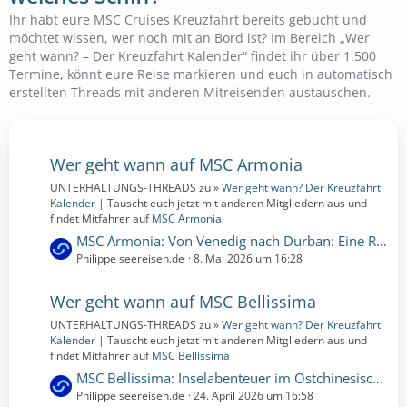
Ihr habt eure MSC Cruises Kreuzfahrt bereits gebucht und
möchtet wissen, wer noch mit an Bord ist? Im Bereich „Wer
geht wann? – Der Kreuzfahrt Kalender“ findet ihr über 1.500
Termine, könnt eure Reise markieren und euch in automatisch
erstellten Threads mit anderen Mitreisenden austauschen.
Wer geht wann auf MSC Armonia
UNTERHALTUNGS-THREADS zu »
Wer geht wann? Der Kreuzfahrt
Kalender
| Tauscht euch jetzt mit anderen Mitgliedern aus und
findet Mitfahrer auf
MSC Armonia
L
MSC Armonia: Von Venedig nach Durban: Eine Reise durch Geschichte und Paradiesorte | 29 Nächte | 01.11.2026 bis 30.11.2026 (Sonntag, 1. November 2026, 00:00 – Montag, 30. November 2026, 00:00)
e
Philippe seereisen.de
8. Mai 2026 um 16:28
t
z
Wer geht wann auf MSC Bellissima
t
UNTERHALTUNGS-THREADS zu »
Wer geht wann? Der Kreuzfahrt
e
Kalender
| Tauscht euch jetzt mit anderen Mitgliedern aus und
B
findet Mitfahrer auf
MSC Bellissima
e
L
MSC Bellissima: Inselabenteuer im Ostchinesischen Meer | 6 Nächte | 11.01.2027 bis 17.01.2027 (Montag, 11. Januar 2027, 00:00 – Sonntag, 17. Januar 2027, 00:00)
i
e
Philippe seereisen.de
24. April 2026 um 16:58
t