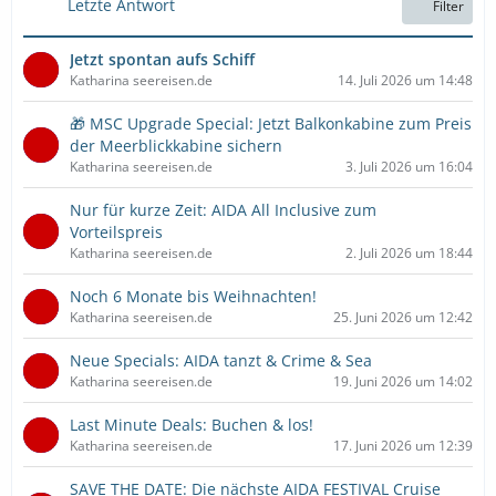
Letzte Antwort
Filter
i
t
Jetzt spontan aufs Schiff
r
Katharina seereisen.de
14. Juli 2026 um 14:48
ä
g
🎁 MSC Upgrade Special: Jetzt Balkonkabine zum Preis
e
der Meerblickkabine sichern
Katharina seereisen.de
3. Juli 2026 um 16:04
Nur für kurze Zeit: AIDA All Inclusive zum
Vorteilspreis
Katharina seereisen.de
2. Juli 2026 um 18:44
Noch 6 Monate bis Weihnachten!
Katharina seereisen.de
25. Juni 2026 um 12:42
Neue Specials: AIDA tanzt & Crime & Sea
Katharina seereisen.de
19. Juni 2026 um 14:02
Last Minute Deals: Buchen & los!
Katharina seereisen.de
17. Juni 2026 um 12:39
SAVE THE DATE: Die nächste AIDA FESTIVAL Cruise