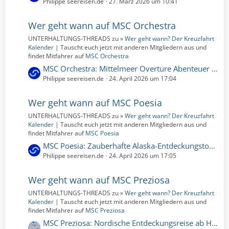
e
Philippe seereisen.de
27. März 2026 um 10:41
t
t
r
z
Wer geht wann auf MSC Orchestra
ä
t
g
UNTERHALTUNGS-THREADS zu »
Wer geht wann? Der Kreuzfahrt
e
e
Kalender
| Tauscht euch jetzt mit anderen Mitgliedern aus und
B
findet Mitfahrer auf
MSC Orchestra
e
L
MSC Orchestra: Mittelmeer Overture Abenteuer | 2 Nächte | 22.10.2026 bis 24.10.2026 (Donnerstag, 22. Oktober 2026, 00:00 – Samstag, 24. Oktober 2026, 00:00)
i
e
Philippe seereisen.de
24. April 2026 um 17:04
t
t
r
z
Wer geht wann auf MSC Poesia
ä
t
g
UNTERHALTUNGS-THREADS zu »
Wer geht wann? Der Kreuzfahrt
e
e
Kalender
| Tauscht euch jetzt mit anderen Mitgliedern aus und
B
findet Mitfahrer auf
MSC Poesia
e
L
MSC Poesia: Zauberhafte Alaska-Entdeckungstour | 7 Nächte | 21.09.2026 bis 28.09.2026 (Montag, 21. September 2026, 00:00 – Montag, 28. September 2026, 00:00)
i
e
Philippe seereisen.de
24. April 2026 um 17:05
t
t
r
z
Wer geht wann auf MSC Preziosa
ä
t
g
UNTERHALTUNGS-THREADS zu »
Wer geht wann? Der Kreuzfahrt
e
e
Kalender
| Tauscht euch jetzt mit anderen Mitgliedern aus und
B
findet Mitfahrer auf
MSC Preziosa
e
L
MSC Preziosa: Nordische Entdeckungsreise ab Hamburg | 12 Nächte | 28.07.2026 bis 09.08.2026 (Dienstag, 28. Juli 2026, 00:00 – Sonntag, 9. August 2026, 00:00)
i