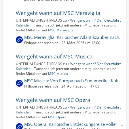
t
t
r
z
Wer geht wann auf MSC Meraviglia
ä
t
g
UNTERHALTUNGS-THREADS zu »
Wer geht wann? Der Kreuzfahrt
e
e
Kalender
| Tauscht euch jetzt mit anderen Mitgliedern aus und
B
findet Mitfahrer auf
MSC Meraviglia
e
L
MSC Meraviglia: Karibischer Atlantikzauber nach Europa | 16 Nächte | 22.04.2028 bis 08.05.2028 (Samstag, 22. April 2028, 00:00 – Montag, 8. Mai 2028, 00:00)
i
e
Philippe seereisen.de
23. März 2026 um 12:00
t
t
r
z
Wer geht wann auf MSC Musica
ä
t
g
UNTERHALTUNGS-THREADS zu »
Wer geht wann? Der Kreuzfahrt
e
e
Kalender
| Tauscht euch jetzt mit anderen Mitgliedern aus und
B
findet Mitfahrer auf
MSC Musica
e
L
MSC Musica: Von Europa nach Südamerika: Kultur und Küstenzauber | 12 Nächte | 10.11.2027 bis 22.11.2027 (Mittwoch, 10. November 2027, 00:00 – Montag, 22. November 2027, 00:00)
i
e
Philippe seereisen.de
24. April 2026 um 17:03
t
t
r
z
Wer geht wann auf MSC Opera
ä
t
g
UNTERHALTUNGS-THREADS zu »
Wer geht wann? Der Kreuzfahrt
e
e
Kalender
| Tauscht euch jetzt mit anderen Mitgliedern aus und
B
findet Mitfahrer auf
MSC Opera
e
L
MSC Opera: Karibische Entdeckungsreise voller Inselzauber | 14 Nächte | 27.03.2028 bis 10.04.2028 (Montag, 27. März 2028, 00:00 – Montag, 10. April 2028, 00:00)
i