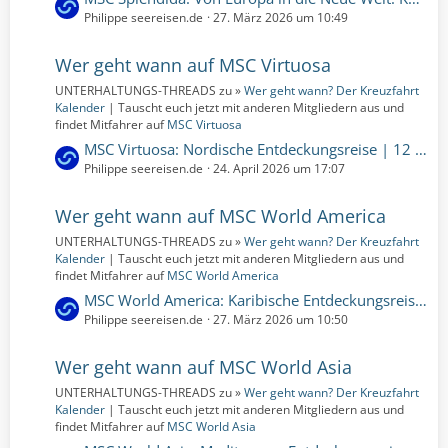
i
e
Philippe seereisen.de
27. März 2026 um 10:49
t
t
r
z
Wer geht wann auf MSC Virtuosa
ä
t
g
UNTERHALTUNGS-THREADS zu »
Wer geht wann? Der Kreuzfahrt
e
e
Kalender
| Tauscht euch jetzt mit anderen Mitgliedern aus und
B
findet Mitfahrer auf
MSC Virtuosa
e
L
MSC Virtuosa: Nordische Entdeckungsreise | 12 Nächte | 08.06.2026 bis 20.06.2026 (Montag, 8. Juni 2026, 00:00 – Samstag, 20. Juni 2026, 00:00)
i
e
Philippe seereisen.de
24. April 2026 um 17:07
t
t
r
z
Wer geht wann auf MSC World America
ä
t
g
UNTERHALTUNGS-THREADS zu »
Wer geht wann? Der Kreuzfahrt
e
e
Kalender
| Tauscht euch jetzt mit anderen Mitgliedern aus und
B
findet Mitfahrer auf
MSC World America
e
L
MSC World America: Karibische Entdeckungsreise ab Miami | 14 Nächte | 18.03.2028 bis 01.04.2028 (Samstag, 18. März 2028, 00:00 – Samstag, 1. April 2028, 00:00)
i
e
Philippe seereisen.de
27. März 2026 um 10:50
t
t
r
z
Wer geht wann auf MSC World Asia
ä
t
g
UNTERHALTUNGS-THREADS zu »
Wer geht wann? Der Kreuzfahrt
e
e
Kalender
| Tauscht euch jetzt mit anderen Mitgliedern aus und
B
findet Mitfahrer auf
MSC World Asia
e