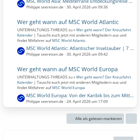
L
MSC World Asia: Mediterrane Entdeckungsreise ab Rom | 7 Nächte | 20.03.2028 bis 27.03.2028 (Montag, 20. März 2028, 00:00 – Montag, 27. März 2028, 00:00)
i
e
Philippe seereisen.de
30. April 2026 um 09:36
t
t
r
z
Wer geht wann auf MSC World Atlantic
ä
t
g
UNTERHALTUNGS-THREADS zu »
Wer geht wann? Der Kreuzfahrt
e
e
Kalender
| Tauscht euch jetzt mit anderen Mitgliedern aus und
B
findet Mitfahrer auf
MSC World Atlantic
e
L
MSC World Atlantic: Atlantischer Inselzauber | 7 Nächte | 08.04.2028 bis 15.04.2028 (Samstag, 8. April 2028, 00:00 – Samstag, 15. April 2028, 00:00)
i
e
Philippe seereisen.de
30. April 2026 um 09:42
t
t
r
z
Wer geht wann auf MSC World Europa
ä
t
g
UNTERHALTUNGS-THREADS zu »
Wer geht wann? Der Kreuzfahrt
e
e
Kalender
| Tauscht euch jetzt mit anderen Mitgliedern aus und
B
findet Mitfahrer auf
MSC World Europa
e
L
MSC World Europa: Von der Karibik bis zum Mittelmeer - Eine unvergessliche Reise | 13 Nächte | 11.04.2027 bis 24.04.2027 (Sonntag, 11. April 2027, 00:00 – Samstag, 24. April 2027, 00:00)
i
e
Philippe seereisen.de
24. April 2026 um 17:09
t
t
r
z
ä
Alle als gelesen markieren
t
g
e
e
B
e