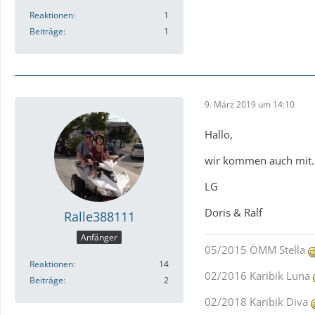
Reaktionen
1
Beiträge
1
9. März 2019 um 14:10
Hallo,
wir kommen auch mit.
LG
Doris & Ralf
Ralle388111
Anfänger
05/2015 ÖMM Stella
Reaktionen
14
02/2016 Karibik Luna
Beiträge
2
02/2018 Karibik Diva