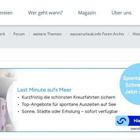
ereien
Wer geht wann?
Magazin
Über uns
erk
Forum
weitere Themen
wasserurlaub.info Foren Archiv
Hist