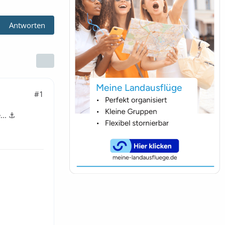
Antworten
#1
.. ⚓️