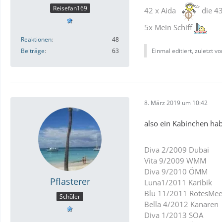
Reisefan169
42 x Aida
die 43
5x Mein Schiff
Reaktionen
48
Beiträge
63
Einmal editiert, zuletzt v
8. März 2019 um 10:42
also ein Kabinchen hab 
Diva 2/2009 Dubai
Vita 9/2009 WMM
Diva 9/2010 ÖMM
Pflasterer
Luna1/2011 Karibik
Blu 11/2011 RotesMee
Schüler
Bella 4/2012 Kanaren
Diva 1/2013 SOA