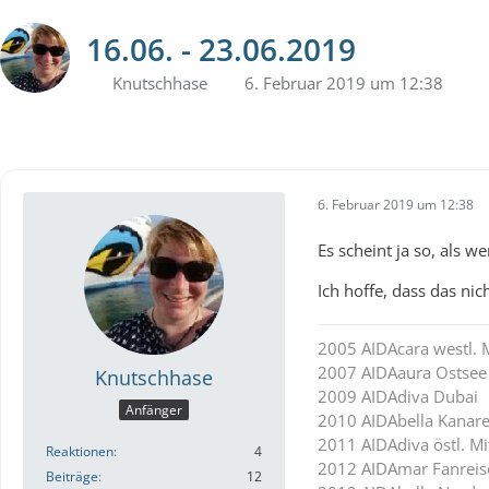
16.06. - 23.06.2019
Knutschhase
6. Februar 2019 um 12:38
6. Februar 2019 um 12:38
Es scheint ja so, als w
Ich hoffe, dass das nic
2005 AIDAcara westl. 
2007 AIDAaura Ostsee
Knutschhase
2009 AIDAdiva Dubai
Anfänger
2010 AIDAbella Kanar
2011 AIDAdiva östl. Mi
Reaktionen
4
2012 AIDAmar Fanreis
Beiträge
12