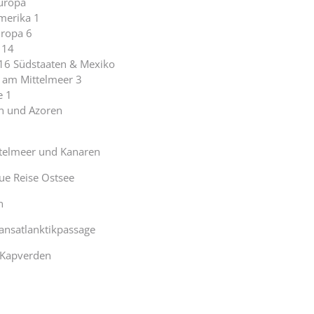
uropa
merika 1
ropa 6
 14
 16 Südstaaten & Mexiko
 am Mittelmeer 3
e 1
n und Azoren
ttelmeer und Kanaren
ue Reise Ostsee
n
ansatlanktikpassage
 Kapverden