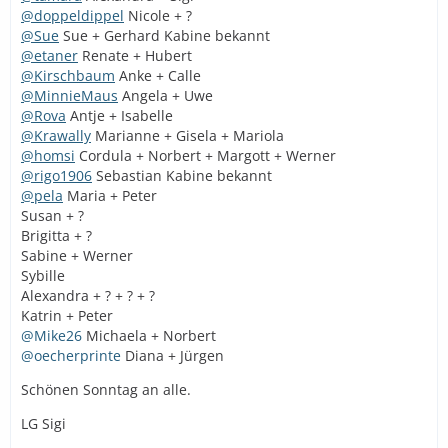
@doppeldippel
Nicole + ?
@Sue
Sue + Gerhard Kabine bekannt
@etaner
Renate + Hubert
@Kirschbaum
Anke + Calle
@MinnieMaus
Angela + Uwe
@Rova
Antje + Isabelle
@Krawally
Marianne + Gisela + Mariola
@homsi
Cordula + Norbert + Margott + Werner
@rigo1906
Sebastian Kabine bekannt
@pela
Maria + Peter
Susan + ?
Brigitta + ?
Sabine + Werner
Sybille
Alexandra + ? + ? + ?
Katrin + Peter
@Mike26
Michaela + Norbert
@oecherprinte
Diana + Jürgen
Schönen Sonntag an alle.
LG Sigi