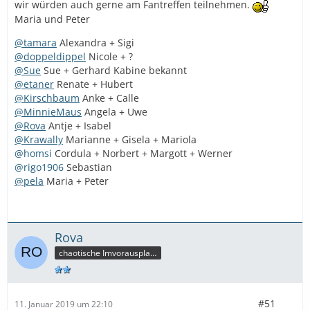
wir würden auch gerne am Fantreffen teilnehmen.
Maria und Peter
@tamara
Alexandra + Sigi
@doppeldippel
Nicole + ?
@Sue
Sue + Gerhard Kabine bekannt
@etaner
Renate + Hubert
@Kirschbaum
Anke + Calle
@MinnieMaus
Angela + Uwe
@Rova
Antje + Isabel
@Krawally
Marianne + Gisela + Mariola
@homsi
Cordula + Norbert + Margott + Werner
@rigo1906
Sebastian
@pela
Maria + Peter
Rova
chaotische Imvorausplanerin
#51
11. Januar 2019 um 22:10