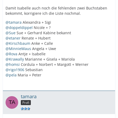
Damit Isabelle auch noch die fehlenden zwei Buchstaben
bekommt, korrigiere ich die Liste nochmal.
@tamara
Alexandra + Sigi
@doppeldippel
Nicole + ?
@Sue
Sue + Gerhard Kabine bekannt
@etaner
Renate + Hubert
@Kirschbaum
Anke + Calle
@MinnieMaus
Angela + Uwe
@Rova
Antje + Isabelle
@Krawally
Marianne + Gisela + Mariola
@homsi
Cordula + Norbert + Margott + Werner
@rigo1906
Sebastian
@pela
Maria + Peter
tamara
Profi