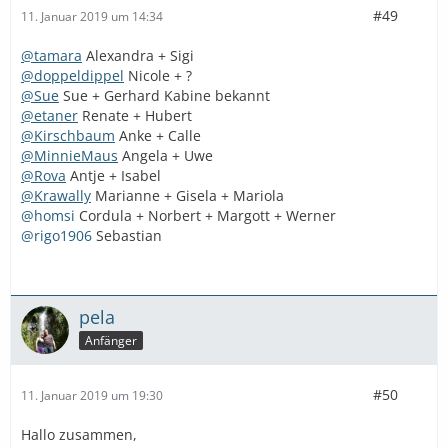
#49
11. Januar 2019 um 14:34
@tamara
Alexandra + Sigi
@doppeldippel
Nicole + ?
@Sue
Sue + Gerhard Kabine bekannt
@etaner
Renate + Hubert
@Kirschbaum
Anke + Calle
@MinnieMaus
Angela + Uwe
@Rova
Antje + Isabel
@Krawally
Marianne + Gisela + Mariola
@homsi
Cordula + Norbert + Margott + Werner
@rigo1906
Sebastian
pela
Anfänger
#50
11. Januar 2019 um 19:30
Hallo zusammen,