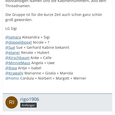
vollständigen Namen und die Kabinennummern, also kein
Threadnamen.
Die Gruppe ist für die kurze Zeit auch schon ganz schön
groß geworden.
LG Sigi
@tamara
Alexandra + Sigi
@doppeldippel
Nicole + ?
@Sue
Sue + Gerhard Kabine bekannt
@etaner
Renate + Hubert
@Kirschbaum
Anke + Calle
@MinnieMaus
Angela + Uwe
@Rova
Antje + Isabel
@Krawally
Marianne + Gisela + Mariola
@homsi
Cordula + Norbert + Margott + Werner
rigo1906
Anfänger