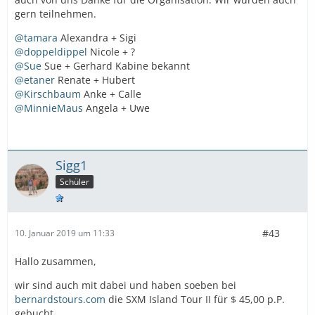
gern teilnehmen.
@tamara
Alexandra + Sigi
@doppeldippel
Nicole + ?
@Sue
Sue + Gerhard Kabine bekannt
@etaner
Renate + Hubert
@Kirschbaum
Anke + Calle
@MinnieMaus
Angela + Uwe
Sigg1
Schüler
#43
10. Januar 2019 um 11:33
Hallo zusammen,
wir sind auch mit dabei und haben soeben bei
bernardstours.com
die SXM Island Tour II für $ 45,00 p.P.
gebucht.