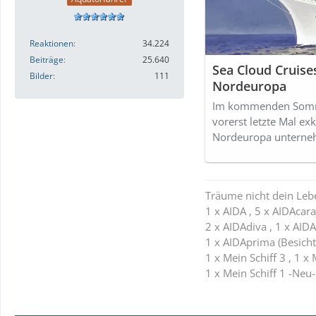
Reaktionen
34.224
Beiträge
25.640
Sea Cloud Cruise
Bilder
111
Nordeuropa
Im kommenden Somme
vorerst letzte Mal ex
Nordeuropa unterne
Träume nicht dein Leb
1 x AIDA , 5 x AIDAcara 
2 x AIDAdiva , 1 x AIDA
1 x AIDAprima (Besicht
1 x Mein Schiff 3 , 1 x 
1 x Mein Schiff 1 -Neu-