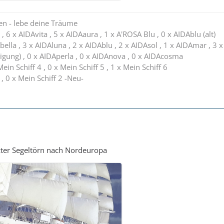
en - lebe deine Träume
, 6 x AIDAvita , 5 x AIDAaura , 1 x A'ROSA Blu , 0 x AIDAblu (alt)
bella , 3 x AIDAluna , 2 x AIDAblu , 2 x AIDAsol , 1 x AIDAmar , 3 x
igung) , 0 x AIDAperla , 0 x AIDAnova , 0 x AIDAcosma
Mein Schiff 4 , 0 x Mein Schiff 5 , 1 x Mein Schiff 6
 , 0 x Mein Schiff 2 -Neu-
zter Segeltörn nach Nordeuropa