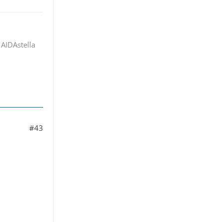
 AIDAstella
#43