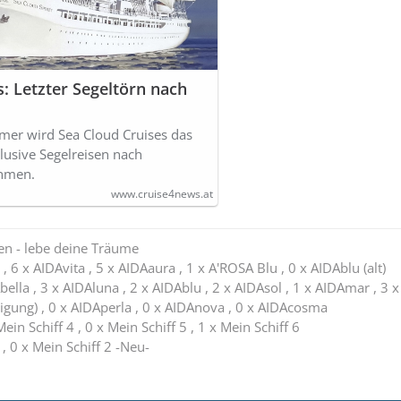
s: Letzter Segeltörn nach
r wird Sea Cloud Cruises das
klusive Segelreisen nach
hmen.
www.cruise4news.at
en - lebe deine Träume
, 6 x AIDAvita , 5 x AIDAaura , 1 x A'ROSA Blu , 0 x AIDAblu (alt)
bella , 3 x AIDAluna , 2 x AIDAblu , 2 x AIDAsol , 1 x AIDAmar , 3 x
igung) , 0 x AIDAperla , 0 x AIDAnova , 0 x AIDAcosma
Mein Schiff 4 , 0 x Mein Schiff 5 , 1 x Mein Schiff 6
 , 0 x Mein Schiff 2 -Neu-