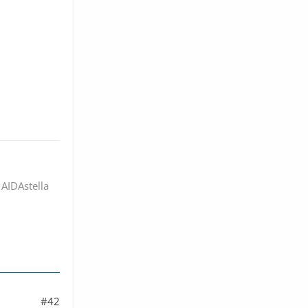
 AIDAstella
#42