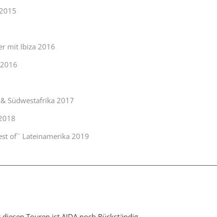
 2015
er mit Ibiza 2016
n 2016
n & Südwestafrika 2017
 2018
est of`` Lateinamerika 2019
t diesen Touren ist AIDA noch Rückständig.