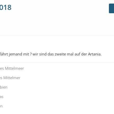
2018
hrt jemand mit ? wir sind das zweite mal auf der Artania.
hes Mittelmeer
es Mittelmer
bien
as
en