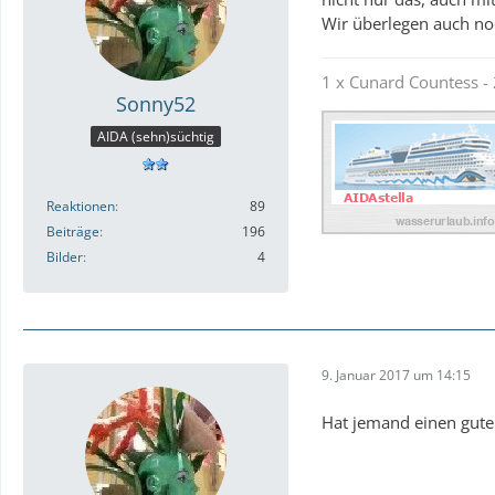
Wir überlegen auch noc
1 x Cunard Countess - 
Sonny52
AIDA (sehn)süchtig
Reaktionen
89
Beiträge
196
Bilder
4
9. Januar 2017 um 14:15
Hat jemand einen guten