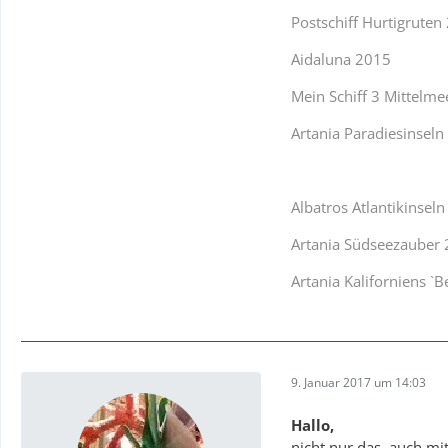
Postschiff Hurtigruten
Aidaluna 2015
Mein Schiff 3 Mittelme
Artania Paradiesinsel
Albatros Atlantikinsel
Artania Südseezauber
Artania Kaliforniens `B
9. Januar 2017 um 14:03
Hallo,
nicht nur das, auch mi