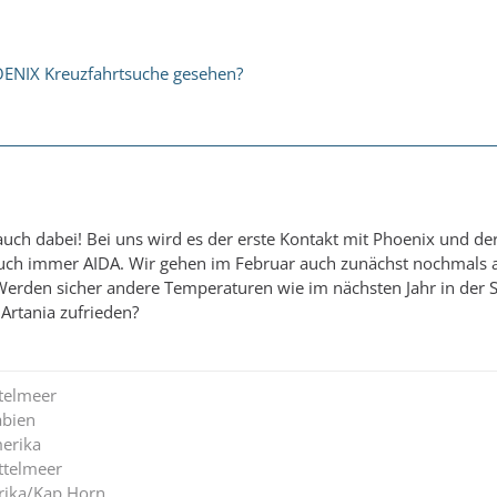
OENIX Kreuzfahrtsuche gesehen?
d auch dabei! Bei uns wird es der erste Kontakt mit Phoenix und der
auch immer AIDA. Wir gehen im Februar auch zunächst nochmals a
 Werden sicher andere Temperaturen wie im nächsten Jahr in der 
r Artania zufrieden?
ttelmeer
abien
erika
ttelmeer
rika/Kap Horn