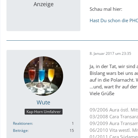
Anzeige
Schau mal hier:
Hast Du schon die PH
8. Januar 2017 um 23:35
Ja, in der Tat, wir sin
Bislang wars bei uns 
auf in die Polarnacht.
...und, wart Ihr auf de
Viele Grüße
Wute
09/2006 Aura östl. Mi
Kap-Horn Umfahrer
03/2008 Cara Transar
09/2009 Aura Transam
Reaktionen
1
06/2010 Vita westl. Mi
Beiträge
15
01/2011 Cara Südame