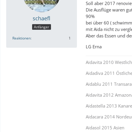
Soll aber 2017 renovie
Die Ausflüge waren gut
90%
schaefl
bei über 60 ( schwimme
Anfänger
mit Aida nicht zu vergl
Aber das Essen und der
Reaktionen
1
LG Erna
Aidavita 2010 Westlic
Aidadiva 2011 Östlich
Aidablu 2011 Transara
Aidavita 2012 Amazon
Aidastella 2013 Kanar
Aidacara 2014 Nordeu
Aidasol 2015 Asien