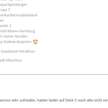
opa/Spitzbergen
ropa 7
erika/Bermudadreieck
en
antik 2
lantik/Miami-Hamburg
im hohen Norden
ey-Südsee-Acapulco
-Suezkanal-Heraklion
adt-Mauritius
rvice sehr zufrieden, hatten leider auf Deck 5 noch alte nicht re