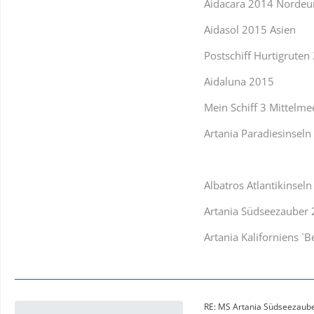
Aidacara 2014 Nordeu
Aidasol 2015 Asien
Postschiff Hurtigruten
Aidaluna 2015
Mein Schiff 3 Mittelme
Artania Paradiesinsel
Albatros Atlantikinsel
Artania Südseezauber
Artania Kaliforniens `B
RE: MS Artania Südseezaub