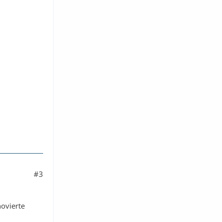
#3
novierte