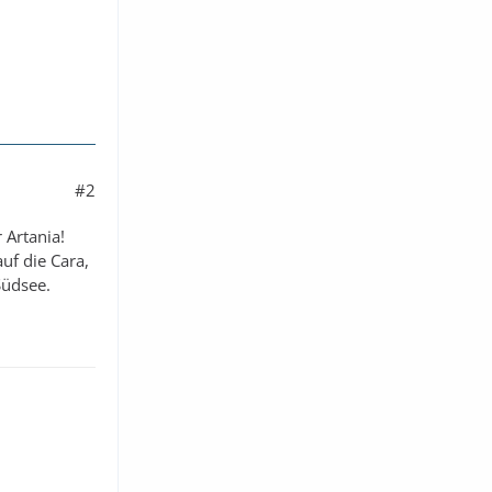
#2
 Artania!
uf die Cara,
Südsee.