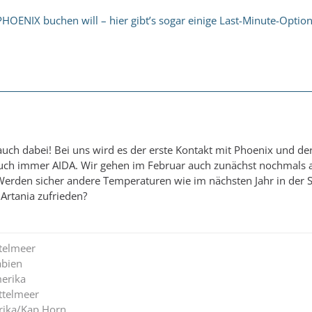
HOENIX buchen will – hier gibt’s sogar einige Last-Minute-Optio
d auch dabei! Bei uns wird es der erste Kontakt mit Phoenix und der
auch immer AIDA. Wir gehen im Februar auch zunächst nochmals a
 Werden sicher andere Temperaturen wie im nächsten Jahr in der 
r Artania zufrieden?
ttelmeer
abien
erika
ttelmeer
rika/Kap Horn