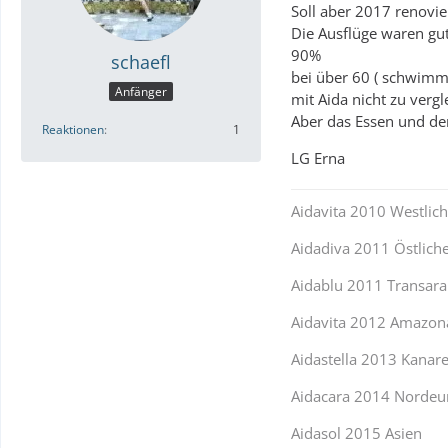
Soll aber 2017 renovie
Die Ausflüge waren gut
90%
schaefl
bei über 60 ( schwimme
Anfänger
mit Aida nicht zu vergl
Aber das Essen und der
Reaktionen
1
LG Erna
Aidavita 2010 Westlic
Aidadiva 2011 Östlich
Aidablu 2011 Transara
Aidavita 2012 Amazon
Aidastella 2013 Kanar
Aidacara 2014 Nordeu
Aidasol 2015 Asien