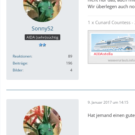
Wir überlegen auch noc
1 x Cunard Countess - 
Sonny52
AIDA (sehn)süchtig
Reaktionen
89
Beiträge
196
Bilder
4
9. Januar 2017 um 14:15
Hat jemand einen guten