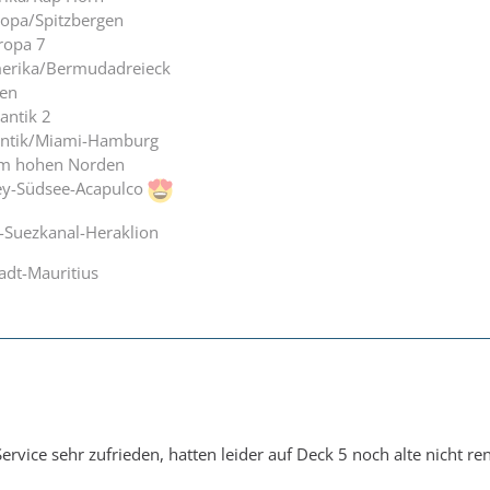
opa/Spitzbergen
ropa 7
erika/Bermudadreieck
en
antik 2
lantik/Miami-Hamburg
im hohen Norden
ey-Südsee-Acapulco
-Suezkanal-Heraklion
adt-Mauritius
rvice sehr zufrieden, hatten leider auf Deck 5 noch alte nicht re