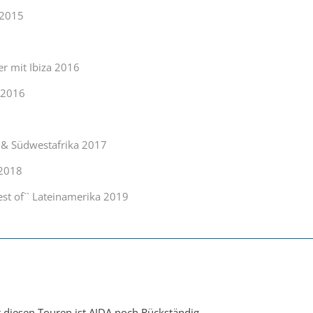
 2015
er mit Ibiza 2016
n 2016
n & Südwestafrika 2017
 2018
est of`` Lateinamerika 2019
t diesen Touren ist AIDA noch Rückständig.