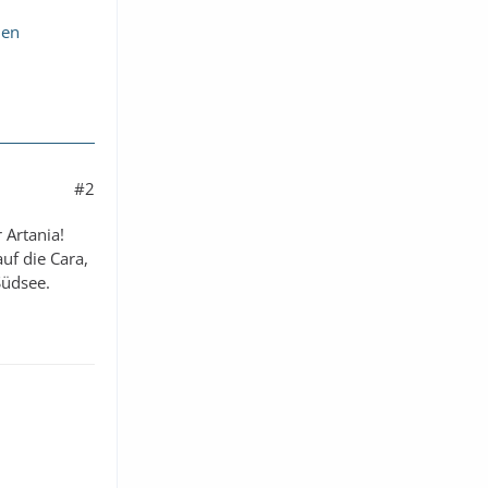
nen
#2
 Artania!
uf die Cara,
Südsee.