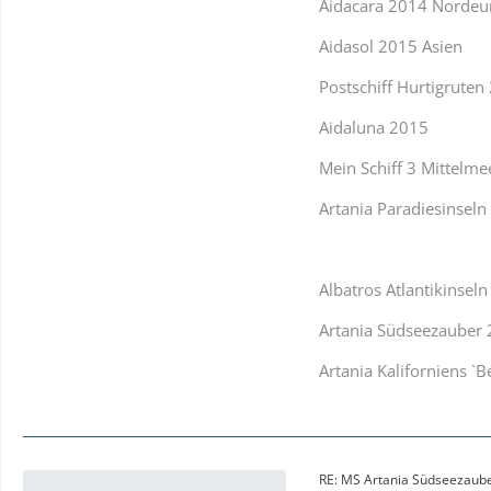
Aidacara 2014 Nordeu
Aidasol 2015 Asien
Postschiff Hurtigruten
Aidaluna 2015
Mein Schiff 3 Mittelme
Artania Paradiesinsel
Albatros Atlantikinsel
Artania Südseezauber
Artania Kaliforniens `B
RE: MS Artania Südseezaub