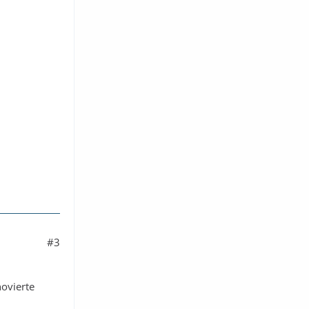
#3
novierte