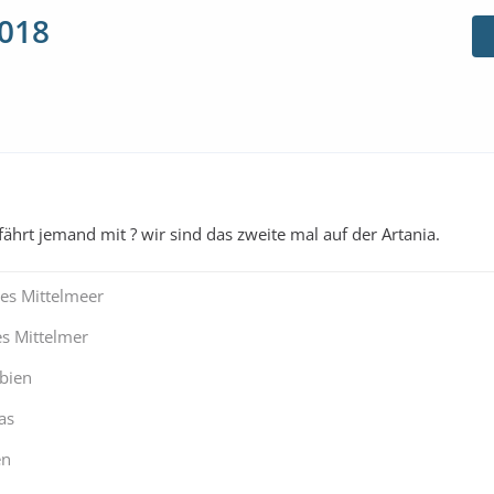
2018
hrt jemand mit ? wir sind das zweite mal auf der Artania.
hes Mittelmeer
es Mittelmer
bien
as
en