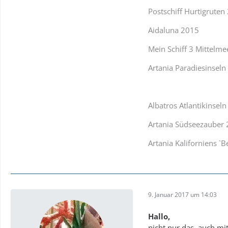
Postschiff Hurtigruten
Aidaluna 2015
Mein Schiff 3 Mittelme
Artania Paradiesinsel
Albatros Atlantikinsel
Artania Südseezauber
Artania Kaliforniens `B
9. Januar 2017 um 14:03
Hallo,
nicht nur das, auch mi