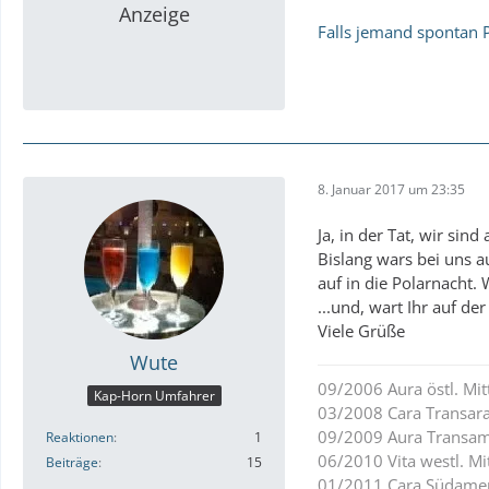
Anzeige
Falls jemand spontan P
8. Januar 2017 um 23:35
Ja, in der Tat, wir sin
Bislang wars bei uns 
auf in die Polarnacht.
...und, wart Ihr auf de
Viele Grüße
Wute
09/2006 Aura östl. Mi
Kap-Horn Umfahrer
03/2008 Cara Transar
09/2009 Aura Transam
Reaktionen
1
06/2010 Vita westl. Mi
Beiträge
15
01/2011 Cara Südame