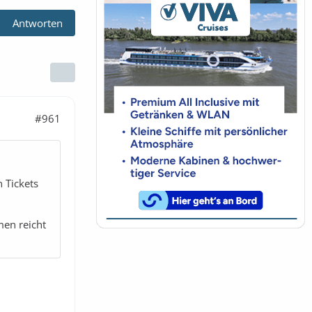
Antworten
#961
 Tickets
men reicht