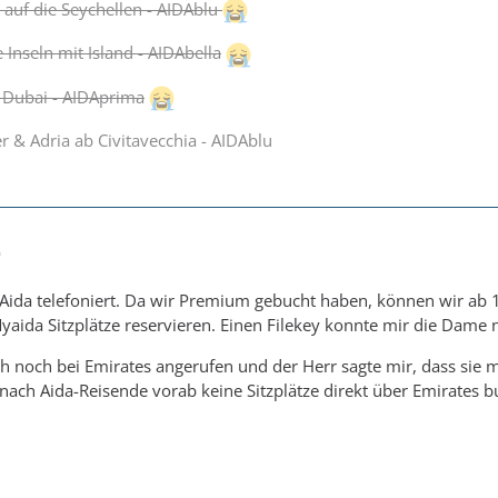
 auf die Seychellen - AIDAblu
Inseln mit Island - AIDAbella
 Dubai - AIDAprima
 & Adria ab Civitavecchia - AIDAblu
0
 Aida telefoniert. Da wir Premium gebucht haben, können wir ab 
yaida Sitzplätze reservieren. Einen Filekey konnte mir die Dame 
h noch bei Emirates angerufen und der Herr sagte mir, dass sie m
h Aida-Reisende vorab keine Sitzplätze direkt über Emirates 