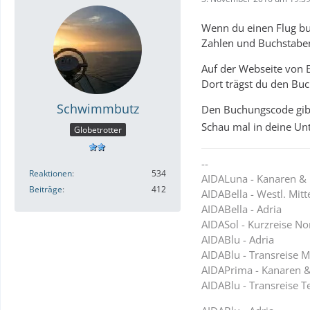
Wenn du einen Flug buc
Zahlen und Buchstabe
Auf der Webseite von 
Dort trägst du den B
Schwimmbutz
Den Buchungscode gibt
Schau mal in deine Unt
Globetrotter
--
Reaktionen
534
AIDALuna - Kanaren &
Beiträge
412
AIDABella - Westl. Mit
AIDABella - Adria
AIDASol - Kurzreise N
AIDABlu - Adria
AIDABlu - Transreise M
AIDAPrima - Kanaren 
AIDABlu - Transreise T