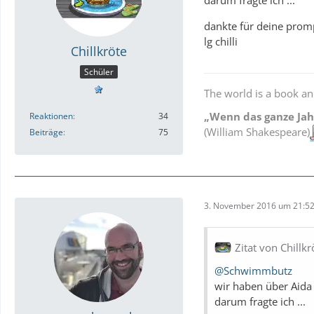
dankte für deine prom
lg chilli
Chillkröte
Schüler
The world is a book an
„Wenn das ganze Jahr
Reaktionen
34
(William Shakespeare)
Beiträge
75
3. November 2016 um 21:5
Zitat von Chillkr
@Schwimmbutz
wir haben über Aida 
darum fragte ich ...