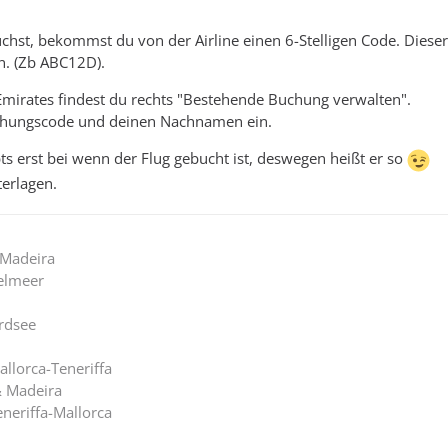
hst, bekommst du von der Airline einen 6-Stelligen Code. Dieser
n. (Zb ABC12D).
Emirates findest du rechts "Bestehende Buchung verwalten".
uchungscode und deinen Nachnamen ein.
s erst bei wenn der Flug gebucht ist, deswegen heißt er so
erlagen.
 Madeira
telmeer
ordsee
allorca-Teneriffa
& Madeira
eneriffa-Mallorca