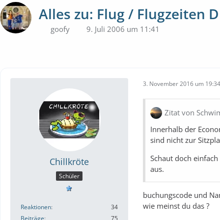
Alles zu: Flug / Flugzeiten 
goofy
9. Juli 2006 um 11:41
3. November 2016 um 19:3
Zitat von Schw
Innerhalb der Econom
sind nicht zur Sitzpl
Schaut doch einfach
Chillkröte
aus.
Schüler
buchungscode und Na
wie meinst du das ?
Reaktionen
34
Beiträge
75