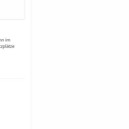
nn im
tzplätze