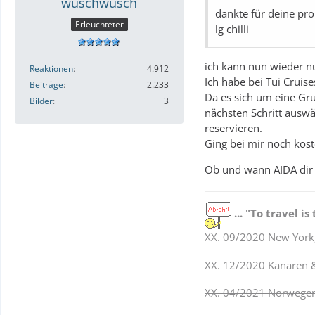
wuschwusch
dankte für deine pr
Erleuchteter
lg chilli
ich kann nun wieder n
Reaktionen
4.912
Ich habe bei Tui Crui
Beiträge
2.233
Da es sich um eine Gr
Bilder
3
nächsten Schritt auswä
reservieren.
Ging bei mir noch kos
Ob und wann AIDA dir d
... "To travel is 
XX. 09/2020 New York,
XX. 12/2020 Kanaren 
XX. 04/2021 Norwegens