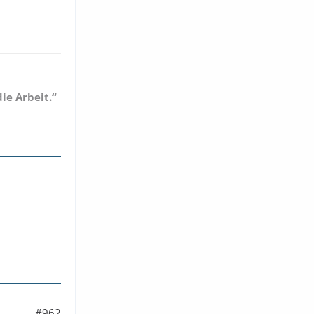
ie Arbeit.“
#962