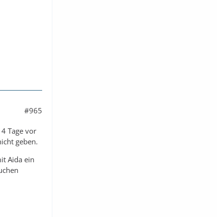
#965
14 Tage vor
nicht geben.
it Aida ein
buchen