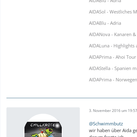
AIDABlu - Adria
AIDASol - Westliches M
AIDABlu - Adria
AIDANova - Kanaren &
AIDALuna - Highlights 
AIDAPrima - Ahoi Tour 
AIDAStella - Spanien m
AIDAPrima - Norwege
3. November 2016 um 19:5
@Schwimmbutz
wir haben über Aida ge
darum fragte ich ...