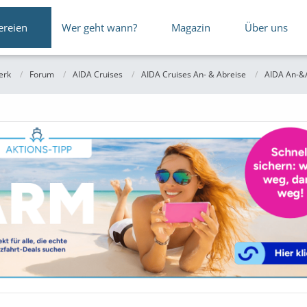
ereien
Wer geht wann?
Magazin
Über uns
erk
Forum
AIDA Cruises
AIDA Cruises An- & Abreise
AIDA An-&A