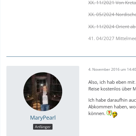
XX. 11/2021 Von Kreta
XX. 05/2024 Nordische 
XX. 11/2024 Orient ab
41. 04/2027 Mittelmeer
4. November 2016 um 14:4
Also, ich hab eben mit
Reise kostenlos über M
Ich habe daraufhin auc
Abkommen haben, wonac
können.
MaryPearl
Anfänger