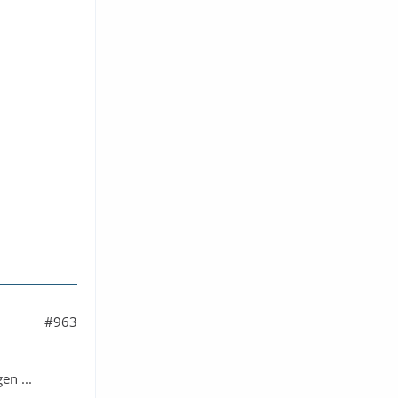
#963
en ...