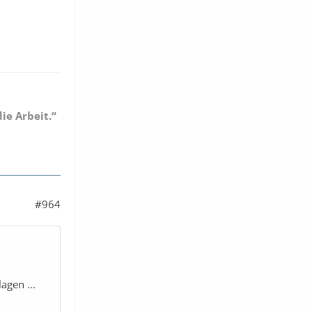
ie Arbeit.“
#964
agen ...