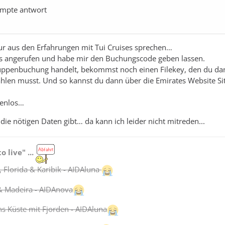
ompte antwort
ur aus den Erfahrungen mit Tui Cruises sprechen…
ses angerufen und habe mir den Buchungscode geben lassen.
uppenbuchung handelt, bekommst noch einen Filekey, den du da
hlen musst. Und so kannst du dann über die Emirates Website Si
tenlos…
ie nötigen Daten gibt… da kann ich leider nicht mitreden...
to live" ...
 Florida & Karibik - AIDAluna
& Madeira - AIDAnova
 Küste mit Fjorden - AIDAluna