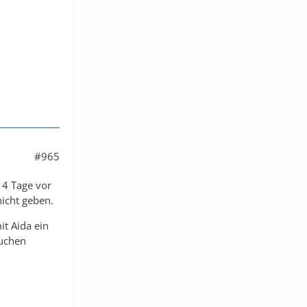
#965
14 Tage vor
nicht geben.
it Aida ein
buchen