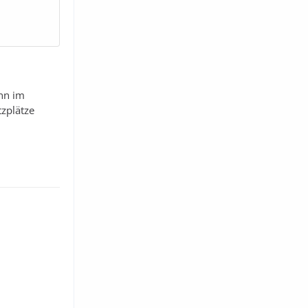
nn im
tzplätze