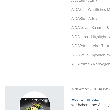
AIDABlu - Adria
AIDASol - Westliches M
AIDABlu - Adria
AIDANova - Kanaren &
AIDALuna - Highlights 
AIDAPrima - Ahoi Tour 
AIDAStella - Spanien m
AIDAPrima - Norwege
3. November 2016 um 19:5
@Schwimmbutz
wir haben über Aida ge
darum fragte ich ...