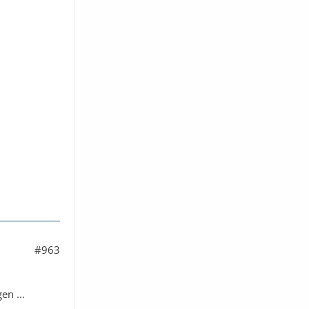
#963
en ...