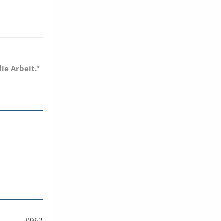
ie Arbeit.“
#962