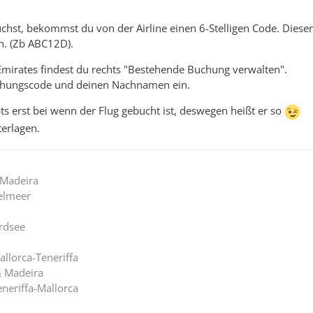
hst, bekommst du von der Airline einen 6-Stelligen Code. Dieser
n. (Zb ABC12D).
Emirates findest du rechts "Bestehende Buchung verwalten".
uchungscode und deinen Nachnamen ein.
s erst bei wenn der Flug gebucht ist, deswegen heißt er so
erlagen.
 Madeira
telmeer
ordsee
allorca-Teneriffa
& Madeira
eneriffa-Mallorca