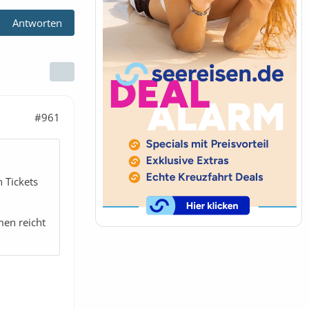
Antworten
#961
 Tickets
men reicht