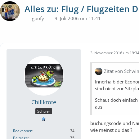
Alles zu: Flug / Flugzeiten 
goofy
9. Juli 2006 um 11:41
3. November 2016 um 19:3
Zitat von Schw
Innerhalb der Econom
sind nicht zur Sitzpl
Schaut doch einfach
Chillkröte
aus.
Schüler
buchungscode und Na
wie meinst du das ?
Reaktionen
34
Beiträge
75