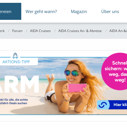
ereien
Wer geht wann?
Magazin
Über uns
erk
Forum
AIDA Cruises
AIDA Cruises An- & Abreise
AIDA An-&A