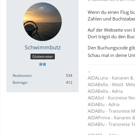
Wenn du einen Flug buc
Zahlen und Buchstabe
Auf der Webseite von 
Dort trägst du den B
Schwimmbutz
Den Buchungscode gibt
Schau mal in deine Unt
Globetrotter
--
Reaktionen
534
AIDALuna - Kanaren &
Beiträge
412
AIDABella - Westl. Mit
AIDABella - Adria
AIDASol - Kurzreise N
AIDABlu - Adria
AIDABlu - Transreise M
AIDAPrima - Kanaren 
AIDABlu - Transreise T