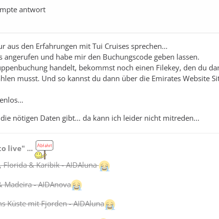
ompte antwort
ur aus den Erfahrungen mit Tui Cruises sprechen…
ses angerufen und habe mir den Buchungscode geben lassen.
uppenbuchung handelt, bekommst noch einen Filekey, den du da
hlen musst. Und so kannst du dann über die Emirates Website Si
tenlos…
ie nötigen Daten gibt… da kann ich leider nicht mitreden...
to live" ...
 Florida & Karibik - AIDAluna
& Madeira - AIDAnova
 Küste mit Fjorden - AIDAluna