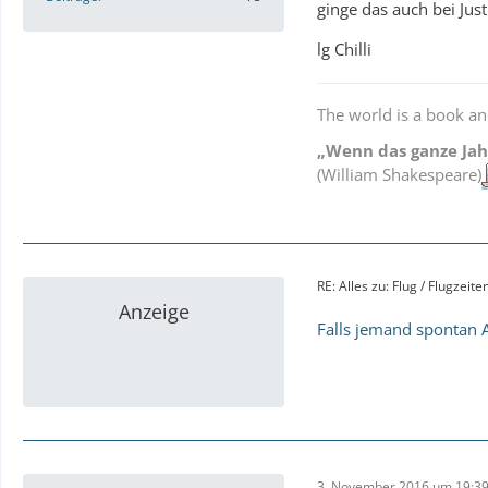
ginge das auch bei Just
lg Chilli
The world is a book an
„Wenn das ganze Jahr
(William Shakespeare)
RE: Alles zu: Flug / Flugzeit
Anzeige
Falls jemand spontan A
3. November 2016 um 19:3