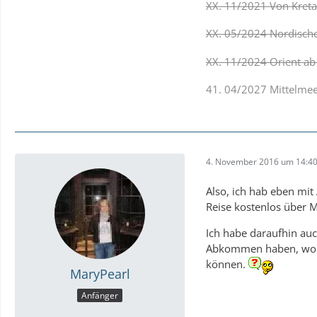
XX. 11/2021 Von Kreta
XX. 05/2024 Nordische 
XX. 11/2024 Orient ab
41. 04/2027 Mittelmeer
4. November 2016 um 14:4
Also, ich hab eben mit
Reise kostenlos über M
Ich habe daraufhin auc
Abkommen haben, wonac
können.
MaryPearl
Anfänger