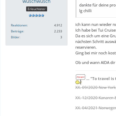
wuschwusch
dankte für deine pr
Erleuchteter
lg chilli
ich kann nun wieder n
Reaktionen
4.912
Ich habe bei Tui Crui
Beiträge
2.233
Da es sich um eine Gr
Bilder
3
nächsten Schritt auswä
reservieren.
Ging bei mir noch kos
Ob und wann AIDA dir d
... "To travel is 
XX. 09/2020 New York,
XX. 12/2020 Kanaren 
XX. 04/2021 Norwegens