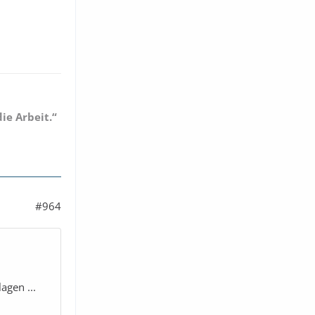
ie Arbeit.“
#964
agen ...