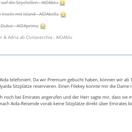
 auf die Seychellen - AIDAblu
Inseln mit Island - AIDAbella
 Dubai - AIDAprima
 & Adria ab Civitavecchia - AIDAblu
0
 Aida telefoniert. Da wir Premium gebucht haben, können wir ab 
yaida Sitzplätze reservieren. Einen Filekey konnte mir die Dame 
h noch bei Emirates angerufen und der Herr sagte mir, dass sie m
h Aida-Reisende vorab keine Sitzplätze direkt über Emirates 