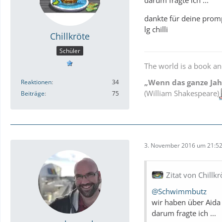
dankte für deine prom
lg chilli
Chillkröte
Schüler
The world is a book an
„Wenn das ganze Jahr
Reaktionen
34
(William Shakespeare)
Beiträge
75
3. November 2016 um 21:5
Zitat von Chillkr
@Schwimmbutz
wir haben über Aida 
darum fragte ich ...