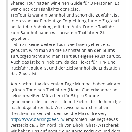
Shared-Tour hatten wir einen Guide für 3 Personen. Es
war eines der Highlights der Reise.
Treffpunkt war am Bahnhof und schon die Zugfahrt ist
interessant => Eindeutige Empfehlung für die Zugfahrt
anstatt der Abholung mit dem Auto. Für die Taxifahrt
zum Bahnhof haben wir unserem Taxifahrer 2$
gegeben.
Hat man keine weitere Tour, wie Essen gehen, etc.
gebucht, wird man an die Bahnstation an den Slums
zurückgebracht und man fährt auf eigene Faust zurück.
Auch das ist kein Problem, da das Ticket für Hin- und
Rückfahrt gültig ist und der Zielbahnhof die Endstation
des Zuges ist.
Am Nachmittag des ersten Tage Mumbai haben wir am
grünen Tor einen Taxifahrer (Name Can erkennbar an
seinem weißen Mützchen) für 5$ pro Stunde
genommen, der unsere Liste mit Zielen der Reihenfolge
nach abgefahren hat. Wer zwischendurch mal ein
Bierchen trinken will, dem sei die Micro Brewery
http://www.barkingdeer.in/
empfohlen. Sie liegt etwas
versteckt ca. 3 km nördlich von Dhobi Ghat (Wäscherei).
wir haben uns auf google eine Karte gedruckt und dem