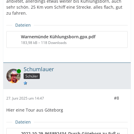
anbietet, allerdings etwas weiter bis Kühlungsborn, auch
sehr schön. 25 Km vom Schiff eine Strecke. alles flach, gut
zu fahren.
Dateien
Warnemünde Kühlungsborn.gpx.pdf
183,98 kB – 118 Downloads
Schumlauer
Online
Schüler
#8
27. Juni 2025 um 14:47
Hier eine Tour aus Göteborg
Dateien
2022-10-29_965892434_Durch Göteborg zu Fuß und mit dem Ebike.gpx.pdf