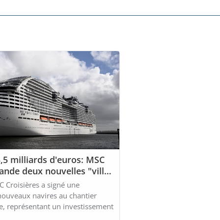
,5 milliards d'euros: MSC
nde deux nouvelles "villes
hantiers de l'Atlantique à
C Croisières a signé une
uveaux navires au chantier
e, représentant un investissement