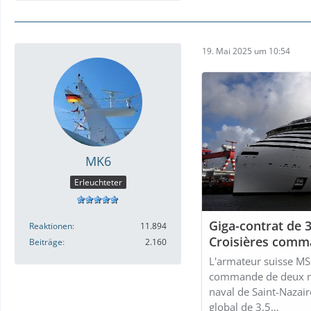
19. Mai 2025 um 10:54
MK6
Erleuchteter
Giga-contrat de 3
Reaktionen
11.894
Croisières comma
Beiträge
2.160
flottantes" aux C
L'armateur suisse MS
Saint-Nazaire
commande de deux no
naval de Saint-Nazair
global de 3,5…