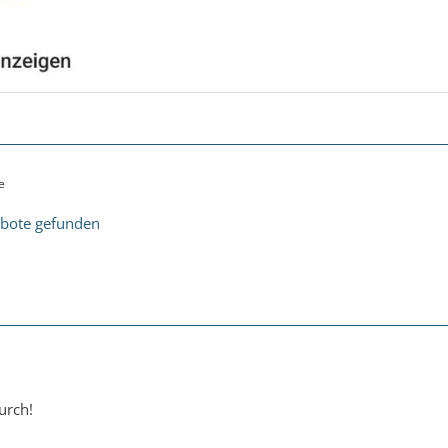
e
bote gefunden
urch!