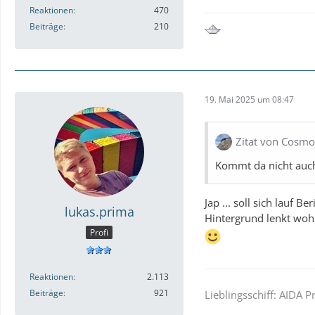
Reaktionen
470
Beiträge
210
19. Mai 2025 um 08:47
Zitat von Cosm
Kommt da nicht auch
Jap ... soll sich lauf 
lukas.prima
Hintergrund lenkt woh
Profi
Reaktionen
2.113
Beiträge
921
Lieblingsschiff: AIDA 