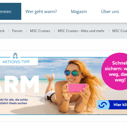
ereien
Wer geht wann?
Magazin
Über uns
erk
Forum
MSC Cruises
MSC Cruises - Alles und mehr
MSC Crui