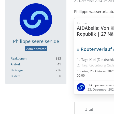
23. Dezember 2024 um 20:
Philippe wasserurlaub.
Termin
AIDAbella: Von K
Republik | 27 Nä
21.11.2026
Philippe seereisen.de
» Routenverlauf
Administrator
Reaktionen
883
1. Tag: Kiel (Deutschl
Artikel
41
2. Tag: Göteborg (Sc
Beiträge
236
3. Tag: Seetag
Sonntag, 25. Oktober 202
00:00
4. Tag: Dover (Verein
Bilder
6
5. Tag: Seetag
Philippe seereisen
6. Tag: La Coruña (Sp
23. Dezember 202
7. Tag: Leixoes / Port
8. Tag: Seetag
9. Tag: Seetag
Zitat
10. Tag: Ponta Delgad