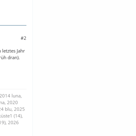
#2
letztes Jahr
rüh dran).
 2014 luna,
una, 2020
24 blu, 2025
küste1 (14),
(19), 2026