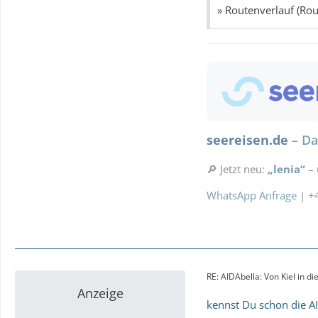
11. Tag: Seetag
» Routenverlauf (Rou
12. Tag: Seetag
13. Tag: Seetag
14. Tag: Seetag
15. Tag: Seetag
16. Tag: Seetag
17. Tag: Saint John's
18. Tag: Basseterre (S
19. Tag: Roseau…
seereisen.de
– Da
🔎 Jetzt neu:
„lenia“
– 
WhatsApp Anfrage
|
+
RE: AIDAbella: Von Kiel in 
Anzeige
kennst Du schon die A