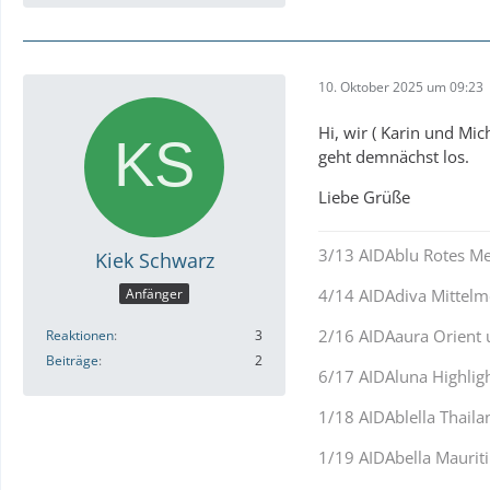
10. Oktober 2025 um 09:23
Hi, wir ( Karin und Mi
geht demnächst los.
Liebe Grüße
3/13 AIDAblu Rotes Me
Kiek Schwarz
Anfänger
4/14 AIDAdiva Mittelm
2/16 AIDAaura Orient 
Reaktionen
3
Beiträge
2
6/17 AIDAluna Highlig
1/18 AIDAblella Thaila
1/19 AIDAbella Maurit