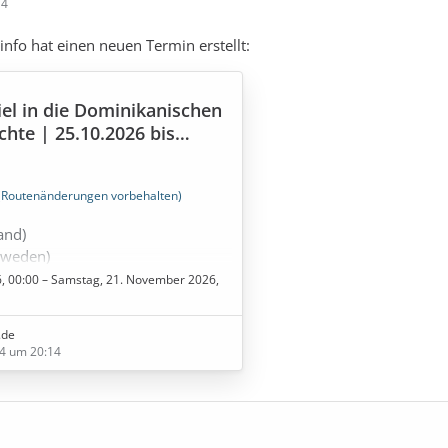
14
info hat einen neuen Termin erstellt:
iel in die Dominikanischen
chte | 25.10.2026 bis
(Routenänderungen vorbehalten)
and)
hweden)
6, 00:00 – Samstag, 21. November 2026,
igtes Königreich)
.de
anien)
4 um 20:14
o (Portugal)
a - Sao Miguel (Portugal)