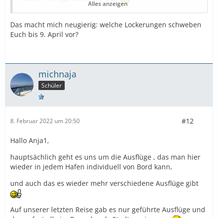
Alles anzeigen
und wir eine wunderschöne Reise erleben dürfen.
Das macht mich neugierig: welche Lockerungen schweben
Euch bis 9. April vor?
In 60 Tagen ist Abfahrt
Viele Grüße
michnaja
michnaja
Schüler
#12
8. Februar 2022 um 20:50
Hallo Anja1,
hauptsächlich geht es uns um die Ausflüge , das man hier
wieder in jedem Hafen individuell von Bord kann,
und auch das es wieder mehr verschiedene Ausflüge gibt
Auf unserer letzten Reise gab es nur geführte Ausflüge und