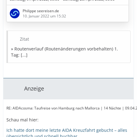
2. Tag: Seetag
3. Tag: Rotterdam (Niederlande)
Philippe seereisen.de
4. Tag: Zeebrügge (Belgien)
10. Januar 2022 um 15:32
5. Tag: Southampton (Vereinigtes Königreich)
6. Tag: Seetag
7. Tag: La Coruña (Spanien)
8. Tag: Seetag
Zitat
9. Tag: Lissabon (Portugal)
» Routenverlauf (Routenänderungen vorbehalten) 1.
10. Tag: Seetag
Tag: [...]
11. Tag: Cádiz (Spanien)
12. Tag: Malaga (Spanien)
13. Tag: Seetag
14. Tag: Barcelona (Spanien)
15. Tag: Palma de Mallorca (Spanien)
Anzeige
» Bestpreise in Sicht
Diese Kreuzfahrt buchen
…
» Bestpreise für eure
RE: AIDAcosma: Taufreise von Hamburg nach Mallorca | 14 Nächte | 09.04.202
Schau mal hier:
Ich hatte dort meine letzte AIDA Kreuzfahrt gebucht – alles
übersichtlich und schnell buchbar.