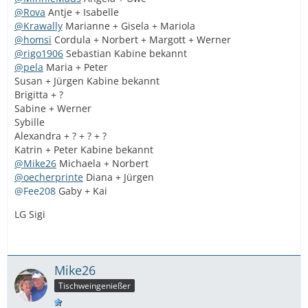
@Rova
Antje + Isabelle
@Krawally
Marianne + Gisela + Mariola
@homsi
Cordula + Norbert + Margott + Werner
@rigo1906
Sebastian Kabine bekannt
@pela
Maria + Peter
Susan + Jürgen Kabine bekannt
Brigitta + ?
Sabine + Werner
Sybille
Alexandra + ? + ? + ?
Katrin + Peter Kabine bekannt
@Mike26
Michaela + Norbert
@oecherprinte
Diana + Jürgen
@Fee208
Gaby + Kai
LG Sigi
Mike26
Tischweingenießer