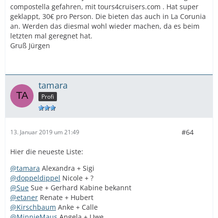
compostella gefahren, mit tours4cruisers.com . Hat super
geklappt, 30€ pro Person. Die bieten das auch in La Corunia
an. Werden das diesmal wohl wieder machen, da es beim
letzten mal geregnet hat.
Gruß Jürgen
tamara
Profi
#64
13. Januar 2019 um 21:49
Hier die neueste Liste:
@tamara
Alexandra + Sigi
@doppeldippel
Nicole + ?
@Sue
Sue + Gerhard Kabine bekannt
@etaner
Renate + Hubert
@Kirschbaum
Anke + Calle
@MinnieMaus
Angela + Uwe