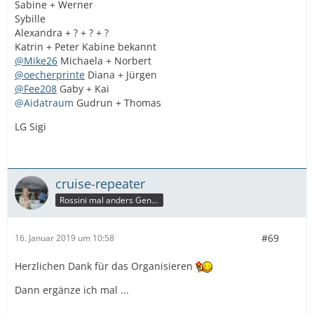
Sabine + Werner
Sybille
Alexandra + ? + ? + ?
Katrin + Peter Kabine bekannt
@Mike26
Michaela + Norbert
@oecherprinte
Diana + Jürgen
@Fee208
Gaby + Kai
@Aidatraum
Gudrun + Thomas
LG Sigi
cruise-repeater
Rossini mal anders Genießerin
#69
16. Januar 2019 um 10:58
Herzlichen Dank für das Organisieren
Dann ergänze ich mal ...