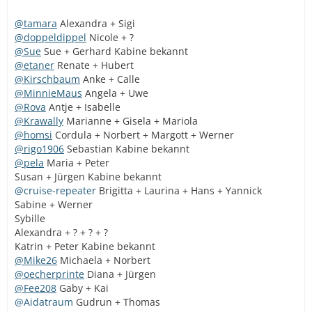
@tamara
Alexandra + Sigi
@doppeldippel
Nicole + ?
@Sue
Sue + Gerhard Kabine bekannt
@etaner
Renate + Hubert
@Kirschbaum
Anke + Calle
@MinnieMaus
Angela + Uwe
@Rova
Antje + Isabelle
@Krawally
Marianne + Gisela + Mariola
@homsi
Cordula + Norbert + Margott + Werner
@rigo1906
Sebastian Kabine bekannt
@pela
Maria + Peter
Susan + Jürgen Kabine bekannt
@cruise-repeater
Brigitta + Laurina + Hans + Yannick
Sabine + Werner
Sybille
Alexandra + ? + ? + ?
Katrin + Peter Kabine bekannt
@Mike26
Michaela + Norbert
@oecherprinte
Diana + Jürgen
@Fee208
Gaby + Kai
@Aidatraum
Gudrun + Thomas