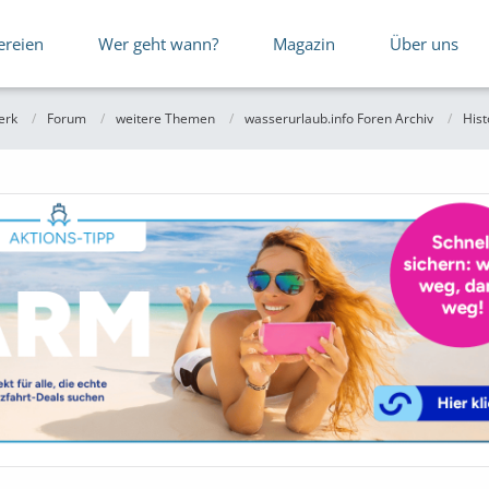
ereien
Wer geht wann?
Magazin
Über uns
erk
Forum
weitere Themen
wasserurlaub.info Foren Archiv
Hist