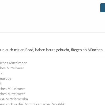
 nun auch mit an Bord, haben heute gebucht, fliegen ab München..
iches Mittelmeer
ches Mittelmeer
ik
deuropa
k
iches Mittelmeer
iches Mittelmeer
k & Mittelamerika
ew York in die Dominikanische Republik