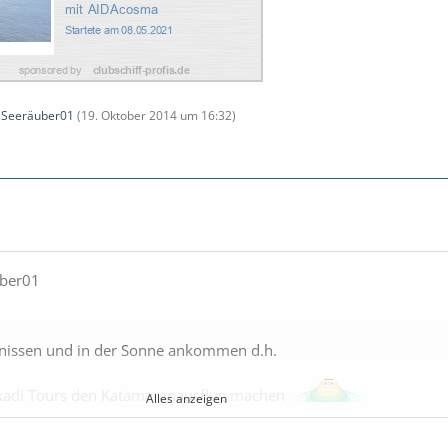
n
Seeräuber01
(
19. Oktober 2014 um 16:32
)
uber01
genissen und in der Sonne ankommen d.h.
akadi Tours den Katamaranausflug machen
Alles anzeigen
rtausfluege.com/karibik/st-luc…ranausflug.html