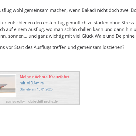
Petra
http://feel-dominica.jimdo.com/aida-mein-schiff-friends/
usflug wohl gemeinsam machen, wenn Bakadi nicht doch zwei B
für entschieden den ersten Tag gemütlich zu starten ohne Stress
lich auf einem Ausflug, wo man schön chillen kann und dann hin 
nn, sonnen... und ganz wichtig mit viel Glück Wale und Delphine
uns vor Start des Ausflugs treffen und gemeinsam losziehen?
e Republik