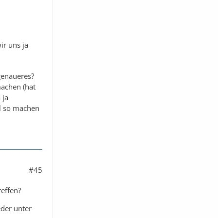
ir uns ja
genaueres?
machen (hat
 ja
l so machen
#45
reffen?
eder unter