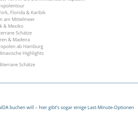
ropolentour
rk, Florida & Karibik
en am Mittelmeer
ik & Mexiko
errane Schätze
aren & Madeira
ropolen ab Hamburg
inavische Highlights
iterrane Schätze
IDA buchen will – hier gibt’s sogar einige Last-Minute-Optionen