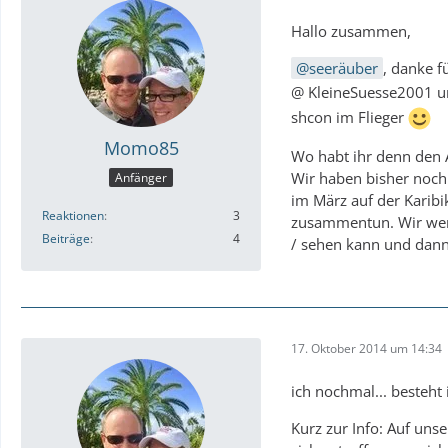
Hallo zusammen,
25.1 Barbados
seeräuber
, danke 
@ KleineSuesse2001 
shcon im Flieger
Momo85
Wo habt ihr denn den 
Wir haben bisher noch 
Anfänger
im März auf der Karibik
Reaktionen
3
zusammentun. Wir werd
Beiträge
4
/ sehen kann und dan
17. Oktober 2014 um 14:34
ich nochmal... besteht
Kurz zur Info: Auf uns