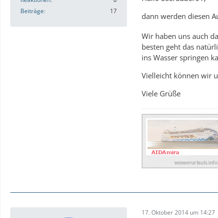
13.1 Dominica mit 
Beiträge
17
dann werden diesen A
14.1 Guadeloupe
Wir haben uns auch da
15.1 Antigua
besten geht das natür
ins Wasser springen ka
16.1 Seetag
Vielleicht können wir 
17.1 Dominikanisch
Viele Grüße
18.1 Seetag
19.1 Aruba
20.1 Curacao
21.1 Bonaire
22.1 Seetag
23.1 St. Vincent
17. Oktober 2014 um 14:27
24.1 Grenada