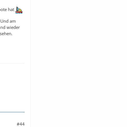
oote hat
. Und am
und wieder
 sehen.
#44