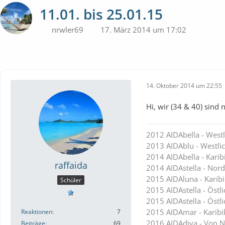
11.01. bis 25.01.15
nrwler69
17. März 2014 um 17:02
14. Oktober 2014 um 22:55
Hi, wir (34 & 40) sind
2012 AIDAbella - Westl
2013 AIDAblu - Westli
2014 AIDAbella - Karib
raffaida
2014 AIDAstella - Nor
2015 AIDAluna - Karibi
Schüler
2015 AIDAstella - Östl
2015 AIDAstella - Östl
2015 AIDAmar - Karibi
Reaktionen
7
2016 AIDAdiva - Von N
Beiträge
69