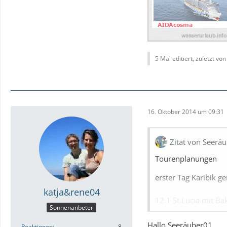
5 Mal editiert, zuletzt vo
16. Oktober 2014 um 09:31
Zitat von Seerä
Tourenplanungen
erster Tag Karibik 
katja&rene04
12.1 St.Lucia mit B
Sonnenanbeter
http://www.kreuzfah
Hallo Seeräuber01,
Reaktionen
8