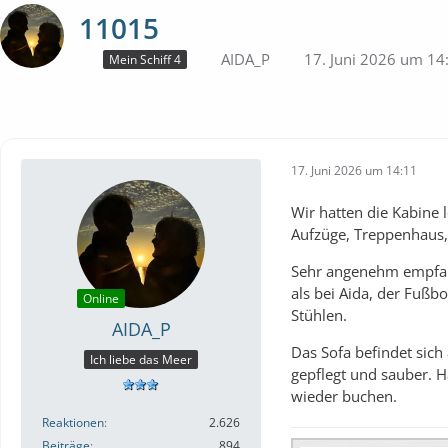
11015
AIDA_P
17. Juni 2026 um 14
Mein Schiff 4
17. Juni 2026 um 14:11
Wir hatten die Kabine 
Aufzüge, Treppenhaus,
Sehr angenehm empfand
als bei Aida, der Fuß
Online
Stühlen.
AIDA_P
Das Sofa befindet sich
Ich liebe das Meer
gepflegt und sauber. Ha
wieder buchen.
Reaktionen
2.626
Beiträge
894