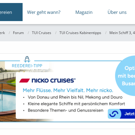
ereien
Wer geht wann?
Magazin
Über uns
erk
Forum
TUI Cruises
TUI Cruises Kabinentipps
Mein Schiff 3, 4