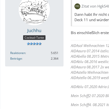
Zitat von HgkS4
Dann habt Ihr nicht
Deck 11 und würden 
Juchhu
Bis einschließlich ers
Cocktail-Tante
AIDAsol Weihnachten 1
AIDAaura 07.2014 östl
Reaktionen
5.651
AIDAbella 08.2015 Metr
Beiträge
2.364
AIDAblu 08.2016 westl
AIDAaura 08.2017 2x w
AIDAstella Weihnachten
AIDAstella 06.2019 wes
AIDAblu 07.2020 Adria 
Mein Schiff2 07.2020 Bl
Mein Schiff4. 08.2021 It