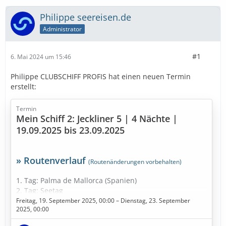
Philippe seereisen.de
Administrator
#1
6. Mai 2024 um 15:46
Philippe CLUBSCHIFF PROFIS hat einen neuen Termin
erstellt:
Termin
Mein Schiff 2: Jeckliner 5 | 4 Nächte |
19.09.2025 bis 23.09.2025
» Routenverlauf
(Routenänderungen vorbehalten)
1. Tag: Palma de Mallorca (Spanien)
2. Tag: Seetag
3. Tag: Marseille (Frankreich)
Freitag, 19. September 2025, 00:00 – Dienstag, 23. September
2025, 00:00
4. Tag: Tarragona (Spanien)
5. Tag: Palma de Mallorca (Spanien)