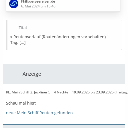
Philippe seereisen.de
6. Mai 2024 um 15:46
» Bestpreise in Sicht
Diese Kreuzfahrt buchen
Zitat
» Bestpreise für eure Urlaubsplanung
» Routenverlauf (Routenänderungen vorbehalten) 1.
Tag: [...]
Ausflugstipps
Reiseversicherung
Mietwagen
Parken
Landurlaub
Amazon
Partner
Anzeige
RE: Mein Schiff 2: Jeckliner 5 | 4 Nächte | 19.09.2025 bis 23.09.2025 (Freit
Schau mal hier:
neue Mein Schiff Routen gefunden