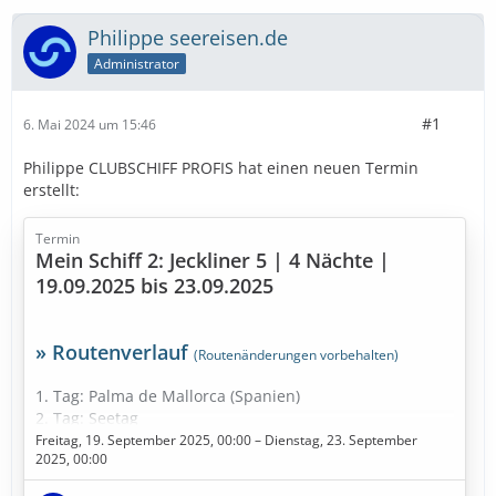
Philippe seereisen.de
Administrator
#1
6. Mai 2024 um 15:46
Philippe CLUBSCHIFF PROFIS hat einen neuen Termin
erstellt:
Termin
Mein Schiff 2: Jeckliner 5 | 4 Nächte |
19.09.2025 bis 23.09.2025
» Routenverlauf
(Routenänderungen vorbehalten)
1. Tag: Palma de Mallorca (Spanien)
2. Tag: Seetag
3. Tag: Marseille (Frankreich)
Freitag, 19. September 2025, 00:00 – Dienstag, 23. September
2025, 00:00
4. Tag: Tarragona (Spanien)
5. Tag: Palma de Mallorca (Spanien)