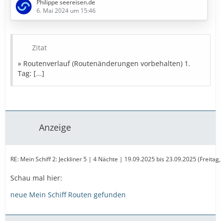
Philippe seereisen.de
6. Mai 2024 um 15:46
» Bestpreise in Sicht
Diese Kreuzfahrt buchen
Zitat
» Bestpreise für eure Urlaubsplanung
» Routenverlauf (Routenänderungen vorbehalten) 1.
Tag: [...]
Ausflugstipps
Reiseversicherung
Mietwagen
Parken
Landurlaub
Amazon
Partner
Anzeige
RE: Mein Schiff 2: Jeckliner 5 | 4 Nächte | 19.09.2025 bis 23.09.2025 (Freit
Schau mal hier:
neue Mein Schiff Routen gefunden