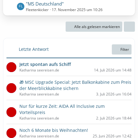
t
L
"MS Deutschland"
e
r
e
Fleetenkicker
17. November 2025 um 10:26
B
ä
t
e
g
z
i
e
Alle als gelesen markieren
t
t
e
r
B
ä
e
g
Letzte Antwort
Filter
i
e
t
Jetzt spontan aufs Schiff
r
Katharina seereisen.de
14. Juli 2026 um 14:48
ä
g
🎁 MSC Upgrade Special: Jetzt Balkonkabine zum Preis
e
der Meerblickkabine sichern
Katharina seereisen.de
3. Juli 2026 um 16:04
Nur für kurze Zeit: AIDA All Inclusive zum
Vorteilspreis
Katharina seereisen.de
2. Juli 2026 um 18:44
Noch 6 Monate bis Weihnachten!
Katharina seereisen.de
25. Juni 2026 um 12:42