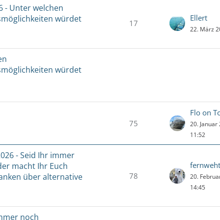
 - Unter welchen
Ellert
smöglichkeiten würdet
17
22. März 
en
smöglichkeiten würdet
Flo on T
75
20. Januar
11:52
026 - Seid Ihr immer
fernweht
der macht Ihr Euch
78
nken über alternative
20. Febru
14:45
immer noch