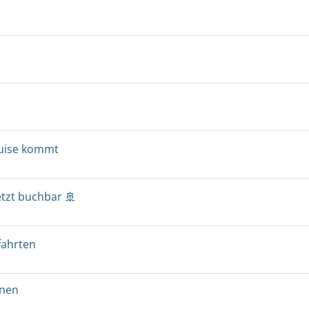
ruise kommt
etzt buchbar 🚢
fahrten
onen