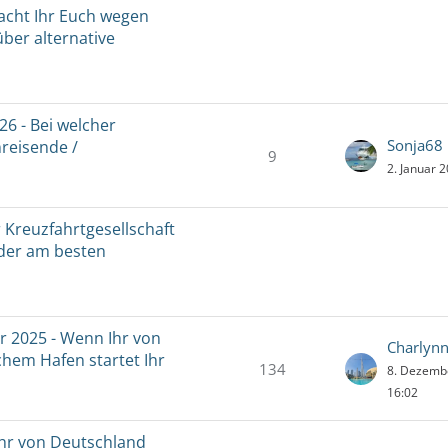
acht Ihr Euch wegen
ber alternative
6 - Bei welcher
Sonja68
nreisende /
9
2. Januar 
 Kreuzfahrtgesellschaft
ender am besten
 2025 - Wenn Ihr von
Charlyn
chem Hafen startet Ihr
134
8. Dezemb
16:02
hr von Deutschland