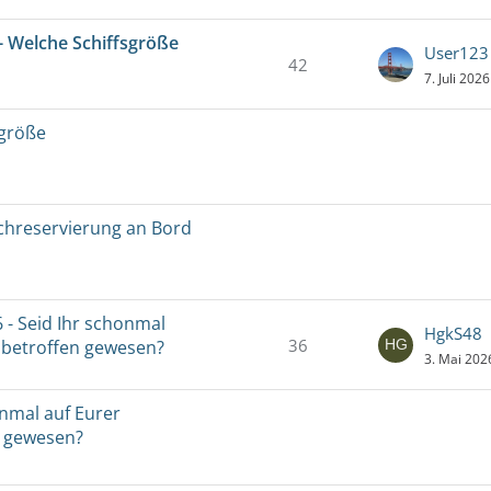
- Welche Schiffsgröße
User123
42
7. Juli 202
sgröße
schreservierung an Bord
 - Seid Ihr schonmal
HgkS48
36
 betroffen gewesen?
3. Mai 202
onmal auf Eurer
n gewesen?