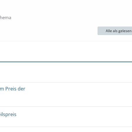
 Thema
Alle als gelese
um Preis der
ilspreis