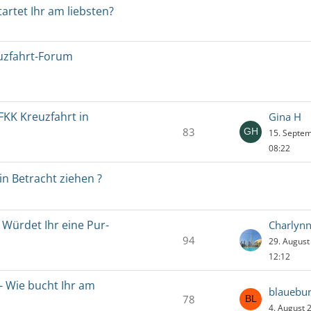
artet Ihr am liebsten?
uzfahrt-Forum
FKK Kreuzfahrt in
Gina H
83
15. Septe
08:22
in Betracht ziehen ?
 Würdet Ihr eine Pur-
Charlyn
94
29. Augus
12:12
- Wie bucht Ihr am
blauebu
78
4. August 