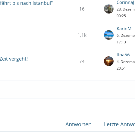
CorinnaJ
fährt bis nach Istanbul"
16
28. Dezem
00:25
KarinM
1,1k
6. Dezemb
17:13
tina56
Zeit vergeht!
74
4. Dezemb
20:51
Antworten
Letzte Antwo