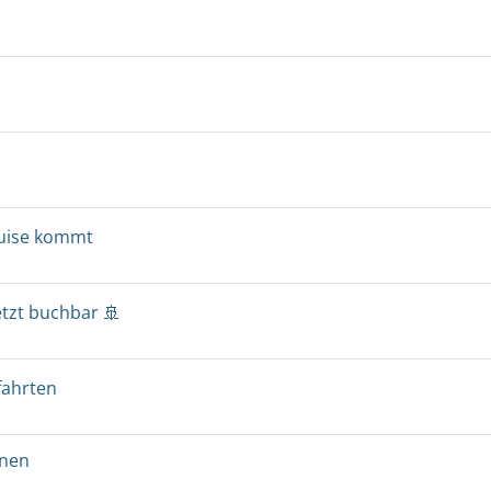
ruise kommt
etzt buchbar 🚢
fahrten
onen