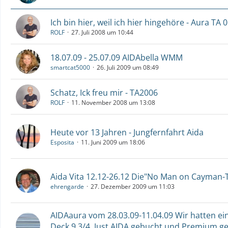
Ich bin hier, weil ich hier hingehöre - Aura TA 
ROLF
27. Juli 2008 um 10:44
18.07.09 - 25.07.09 AIDAbella WMM
smartcat5000
26. Juli 2009 um 08:49
Schatz, Ick freu mir - TA2006
ROLF
11. November 2008 um 13:08
Heute vor 13 Jahren - Jungfernfahrt Aida
Esposita
11. Juni 2009 um 18:06
Aida Vita 12.12-26.12 Die"No Man on Cayman-
ehrengarde
27. Dezember 2009 um 11:03
AIDAaura vom 28.03.09-11.04.09 Wir hatten ein
Deck 9 3/4. Just AIDA gebucht und Premium ge