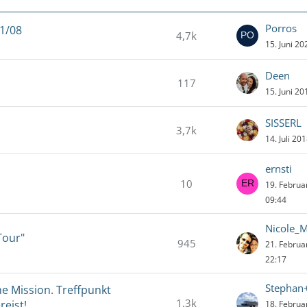
Porros
01/08
4,7k
15. Juni 2
Deen
117
15. Juni 2
SISSERL
3,7k
14. Juli 20
ernsti
10
19. Febru
09:44
Nicole_M
Tour"
945
21. Febru
22:17
Stephan
e Mission. Treffpunkt
1,3k
reist!
18. Febru