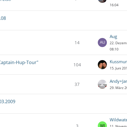
16:04
.08
Aug
14
22. Dezem
08:10
Kussmun
Captain-Hup-Tour"
104
15. Juni 2
Andy+Ja
37
29. März 
03.2009
Wildwat
3
11. Novem