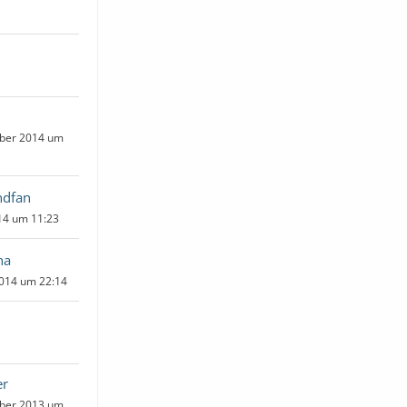
ber 2014 um
dfan
014 um 11:23
na
2014 um 22:14
er
ber 2013 um