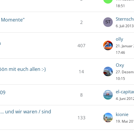
18:51
Sternsc
he Momente"
2
6. Juli 201
olly
n
407
21. Januar
17:46
Oxy
ön mit euch allen :-)
14
27. Dezem
10:15
el-capit
009
8
4. Juni 20
... und wir waren / sind
kionie
133
19. Mai 20