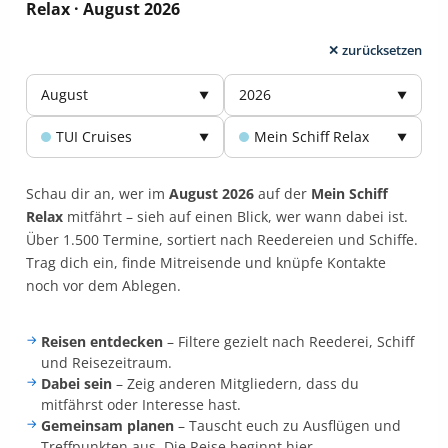
Relax · August 2026
✕ zurücksetzen
August
2026
▼
▼
TUI Cruises
Mein Schiff Relax
▼
▼
Schau dir an, wer im
August 2026
auf der
Mein Schiff
Relax
mitfährt –
sieh auf einen Blick, wer wann dabei ist.
Über 1.500 Termine, sortiert nach Reedereien und Schiffe.
Trag dich ein, finde Mitreisende und knüpfe Kontakte
noch vor dem Ablegen.
Reisen entdecken
– Filtere gezielt nach Reederei, Schiff
und Reisezeitraum.
Dabei sein
– Zeig anderen Mitgliedern, dass du
mitfährst oder Interesse hast.
Gemeinsam planen
– Tauscht euch zu Ausflügen und
Treffpunkten aus. Die Reise beginnt hier.