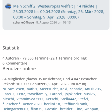
Mein Schiff 2: Westeuropas Vielfalt | 14 Nächte |
26.03.2028 bis 09.04.2028 (Sonntag, 26. März 2028,
00:00 – Sonntag, 9. April 2028, 00:00)
schalke04hase
8. August 2026 um 09:13
Statistik
4 Autoren
79.550 Termine (29,1 Termine pro Tag)
0 Kommentare
Benutzer online
84 Mitglieder (davon 35 unsichtbar) und 4.047 Besucher
Rekord: 102.723 Benutzer (
3. April 2026 um 02:38
)
NurAmLesen
nati51
Meersucht
Kaki
canario
AnDi1706
Caro62
CP82
travelfamily
Caracol
jojokinder
susi75
hirschi
VitaminSea3112
Kerschi
Stella442
StefZi
*lieschen*
Xenon2020
berlini 18
SteffiundFrank
Heimgarten007
flinn75
Gaestin
breitler
Tine
wanpan