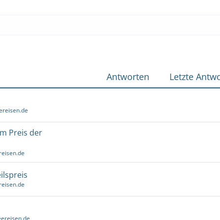
Antworten
Letzte Antwo
ereisen.de
um Preis der
reisen.de
ilspreis
reisen.de
ereisen.de