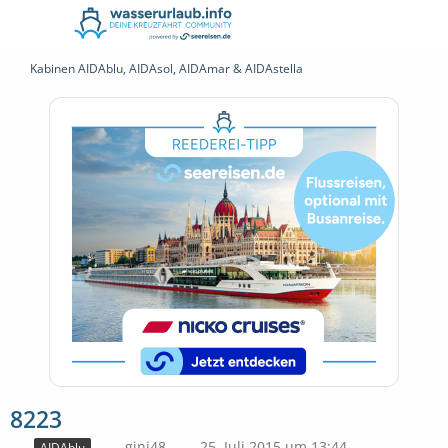
Kabinen AIDAblu, AIDAsol, AIDAmar & AIDAstella
8223
gini48
25. Juli 2015 um 13:44
AIDAblu