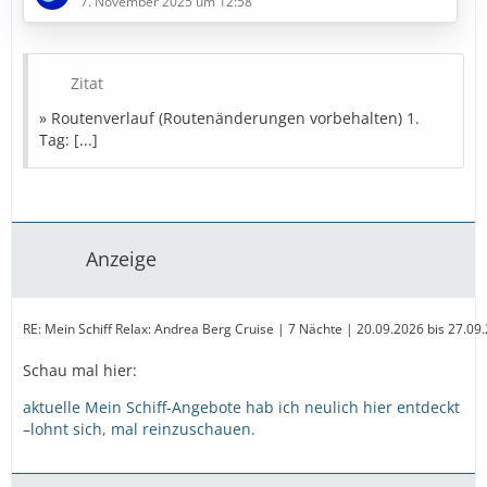
7. November 2025 um 12:58
7. Tag: Kopenhagen (Dänemark)
8. Tag: Kiel (Deutschland)
» Bestpreise in Sicht
Zitat
» Routenverlauf (Routenänderungen vorbehalten) 1.
Diese Kreuzfahrt buchen
Tag: [...]
» Bestpreise für eure Urlaubsplanung
Ausflugstipps
Reiseversicherung
Mietwagen
Anzeige
Parken
Landurlaub
Amazon
Partner
…
RE: Mein Schiff Relax: Andrea Berg Cruise | 7 Nächte | 20.09.2026 bis 27.0
Schau mal hier:
aktuelle Mein Schiff-Angebote hab ich neulich hier entdeckt
–lohnt sich, mal reinzuschauen.