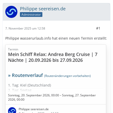
Philippe seereisen.de
Administrator
#1
7. November 2025 um 12:58
Philippe wasserurlaub.info hat einen neuen Termin erstellt:
Termin
Mein Schiff Relax: Andrea Berg Cruise | 7
Nächte | 20.09.2026 bis 27.09.2026
» Routenverlauf
(Routenänderungen vorbehalten)
1. Tag: Kiel (Deutschland)
2. Tag: Seetag
3. Tag: Tallinn (Estland)
Sonntag, 20. September 2026, 00:00 – Sonntag, 27. September
2026, 00:00
4. Tag: Helsinki (Finnland)
5. Tag: Seetag
Philippe seereisen.de
6. Tag: Kopenhagen (Dänemark)