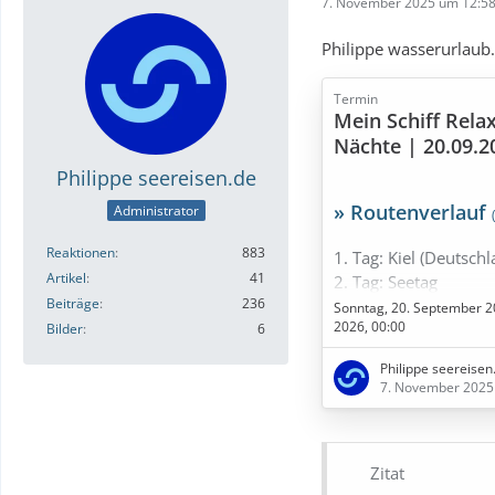
7. November 2025 um 12:5
Philippe wasserurlaub.
Termin
Mein Schiff Rela
Nächte | 20.09.2
Philippe seereisen.de
» Routenverlauf
Administrator
Reaktionen
883
1. Tag: Kiel (Deutschl
Artikel
41
2. Tag: Seetag
Beiträge
236
3. Tag: Tallinn (Estlan
Sonntag, 20. September 2
2026, 00:00
4. Tag: Helsinki (Finn
Bilder
6
5. Tag: Seetag
Philippe seereisen
6. Tag: Kopenhagen 
7. November 2025
7. Tag: Kopenhagen 
8. Tag: Kiel (Deutschl
Zitat
» Bestpreise in Sicht