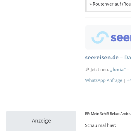
» Routenverlauf (Rou
Diese Kreuzf
» Bestpreise für eur
Ausflugstipps
Re
Parken
Landurla
…
seereisen.de
– Da
🔎 Jetzt neu:
„lenia“
– 
WhatsApp Anfrage
|
+
RE: Mein Schiff Relax: Andr
Anzeige
Schau mal hier: