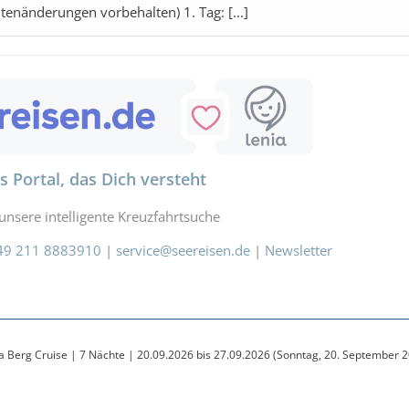
tenänderungen vorbehalten) 1. Tag: [...]
ahrt buchen
e Urlaubsplanung
iseversicherung
Mietwagen
ub
Amazon
Partner
s Portal, das Dich versteht
unsere intelligente Kreuzfahrtsuche
49 211 8883910
|
service@seereisen.de
|
Newsletter
ea Berg Cruise | 7 Nächte | 20.09.2026 bis 27.09.2026 (Sonntag, 20. September 