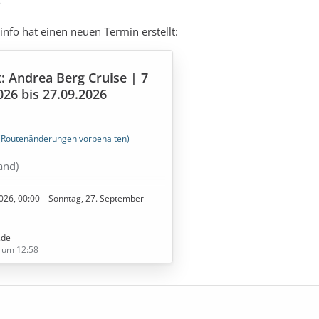
8
info hat einen neuen Termin erstellt:
x: Andrea Berg Cruise | 7
026 bis 27.09.2026
(Routenänderungen vorbehalten)
and)
d)
026, 00:00 – Sonntag, 27. September
land)
.de
(Dänemark)
 um 12:58
(Dänemark)
and)