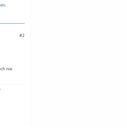
uen.
#2
och nie