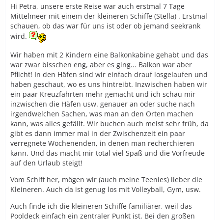
bisher schönste Reise.
Hi Petra, unsere erste Reise war auch erstmal 7 Tage
Mittelmeer mit einem der kleineren Schiffe (Stella) . Erstmal
Bei der 2. Fahrt wurde es schon bissl komplizierter. Das
schauen, ob das war für uns ist oder ob jemand seekrank
bedenken, da nachschauen, das planen - am Ende
wird.
wurde es wirklich irgendwie "stressig".
Wir haben mit 2 Kindern eine Balkonkabine gehabt und das
Mein Tipp daher, vielleicht nicht alles bis ins letzte
war zwar bisschen eng, aber es ging... Balkon war aber
Detail planen dann ist man auch
Pflicht! In den Häfen sind wir einfach drauf losgelaufen und
nicht enttäuscht wenn es anders kommt
haben geschaut, wo es uns hintreibt. Inzwischen haben wir
ein paar Kreuzfahrten mehr gemacht und ich schau mir
inzwischen die Häfen usw. genauer an oder suche nach
irgendwelchen Sachen, was man an den Orten machen
kann, was alles gefällt. Wir buchen auch meist sehr früh, da
gibt es dann immer mal in der Zwischenzeit ein paar
verregnete Wochenenden, in denen man recherchieren
kann. Und das macht mir total viel Spaß und die Vorfreude
auf den Urlaub steigt!
Vom Schiff her, mögen wir (auch meine Teenies) lieber die
Kleineren. Auch da ist genug los mit Volleyball, Gym, usw.
Auch finde ich die kleineren Schiffe familiärer, weil das
Pooldeck einfach ein zentraler Punkt ist. Bei den großen