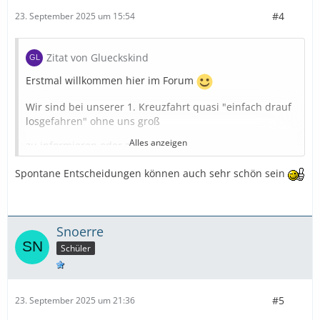
#4
23. September 2025 um 15:54
Zitat von Glueckskind
Erstmal willkommen hier im Forum
Wir sind bei unserer 1. Kreuzfahrt quasi "einfach drauf
losgefahren" ohne uns groß
Alles anzeigen
zu informieren oder zu planen.
Das einzig wichtige für mich war ein großes Schiff weil
Spontane Entscheidungen können auch sehr schön sein
ich Bedenken hatte
seekrank zu werden, aber es ist alles gut gegangen.
Snoerre
Wir waren mit der Nova 1 Woche im Mittelmeer in einer
Meerblickkabine.
Schüler
Und es war für uns die perfekte Reise, wir hatten ja
auch keinen Vergleich.
#5
23. September 2025 um 21:36
Aber auch heute sage ich noch es war für mich die