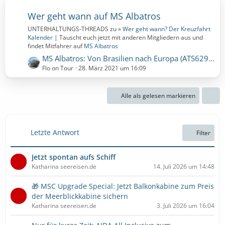
Wer geht wann auf MS Albatros
UNTERHALTUNGS-THREADS zu »
Wer geht wann? Der Kreuzfahrt
Kalender
| Tauscht euch jetzt mit anderen Mitgliedern aus und
findet Mitfahrer auf
MS Albatros
L
MS Albatros: Von Brasilien nach Europa (ATS629) | 23 Nächte | 28.03.2021 bis 20.04.2021 (Sonntag, 28. März 2021, 00:00 - Dienstag, 20. April 2021, 00:00)
e
Flo on Tour
28. März 2021 um 16:09
t
z
Alle als gelesen markieren
t
e
B
e
Letzte Antwort
Filter
i
t
Jetzt spontan aufs Schiff
r
Katharina seereisen.de
14. Juli 2026 um 14:48
ä
g
🎁 MSC Upgrade Special: Jetzt Balkonkabine zum Preis
e
der Meerblickkabine sichern
Katharina seereisen.de
3. Juli 2026 um 16:04