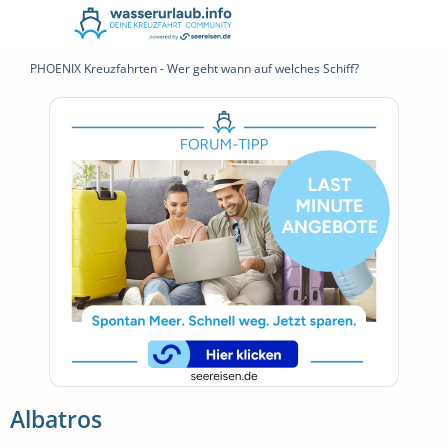
PHOENIX Kreuzfahrten - Wer geht wann auf welches Schiff?
Albatros