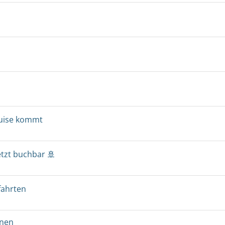
ruise kommt
etzt buchbar 🚢
fahrten
onen