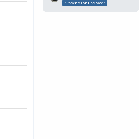
*Phoenix Fan und Mod*