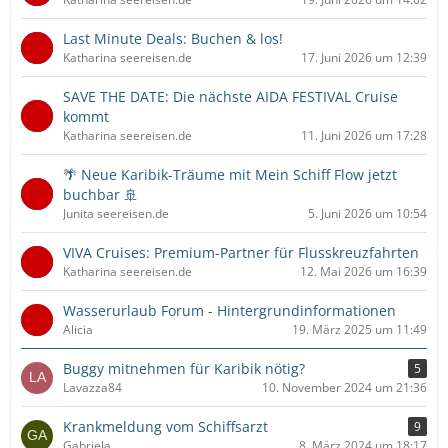
Last Minute Deals: Buchen & los!
Katharina seereisen.de
17. Juni 2026 um 12:39
SAVE THE DATE: Die nächste AIDA FESTIVAL Cruise
kommt
Katharina seereisen.de
11. Juni 2026 um 17:28
🌴 Neue Karibik-Träume mit Mein Schiff Flow jetzt
buchbar 🚢
Junita seereisen.de
5. Juni 2026 um 10:54
VIVA Cruises: Premium-Partner für Flusskreuzfahrten
Katharina seereisen.de
12. Mai 2026 um 16:39
Wasserurlaub Forum - Hintergrundinformationen
Alicia
19. März 2025 um 11:49
Buggy mitnehmen für Karibik nötig?
5
Lavazza84
10. November 2024 um 21:36
Krankmeldung vom Schiffsarzt
9
Gabriela
8. März 2024 um 18:17