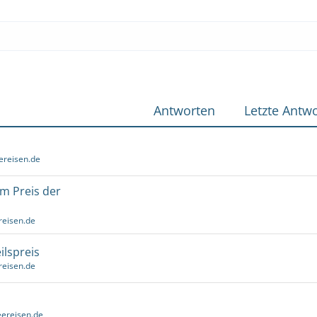
Antworten
Letzte Antwo
ereisen.de
um Preis der
reisen.de
ilspreis
reisen.de
ereisen.de