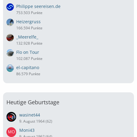
Philippe seereisen.de
753.503 Punkte
Heizergruss
166.594 Punkte
_Meerelfe_
132.928 Punkte
Flo on Tour
102.087 Punkte
el-capitano
86.579 Punkte
Heutige Geburtstage
wasinet44
9. August 1964 (62)
Moni43
9. August 1962 (64)